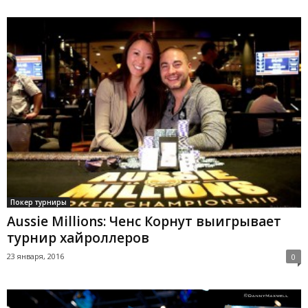
Покер турниры
Aussie Millions: Ченс Корнут выигрывает
турнир хайроллеров
23 января, 2016
0