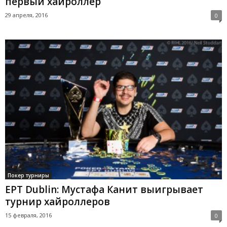
первый хайроллер
29 апреля, 2016
0
Покер турниры
EPT Dublin: Мустафа Канит выигрывает
турнир хайроллеров
15 февраля, 2016
0