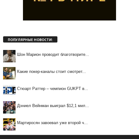
ПОПУЛЯРНЫЕ НОВОСТИ:
Шон Марион проводит благотворите...
Какие покер-каналы стоит смотрет...
Стюарт Раттер – чемпион GUKPT в...
Дэниел Вейнман выиграл $12,1 мил...
Мартиросян завоевал уже второй ч...