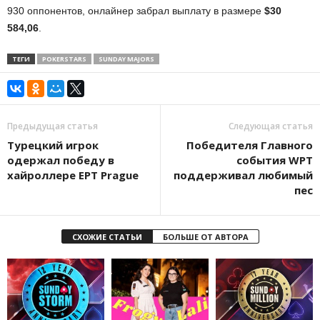
930 оппонентов, онлайнер забрал выплату в размере
$30
584,06
.
ТЕГИ
POKERSTARS
SUNDAY MAJORS
Предыдущая статья
Следующая статья
Турецкий игрок
Победителя Главного
одержал победу в
события WPT
хайроллере EPT Prague
поддерживал любимый
пес
СХОЖИЕ СТАТЬИ
БОЛЬШЕ ОТ АВТОРА