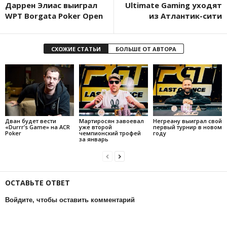
Даррен Элиас выиграл
Ultimate Gaming уходят
WPT Borgata Poker Open
из Атлантик-сити
СХОЖИЕ СТАТЬИ
БОЛЬШЕ ОТ АВТОРА
Дван будет вести
Мартиросян завоевал
Негреану выиграл свой
«Durrr’s Game» на ACR
уже второй
первый турнир в новом
Poker
чемпионский трофей
году
за январь
ОСТАВЬТЕ ОТВЕТ
Войдите, чтобы оставить комментарий