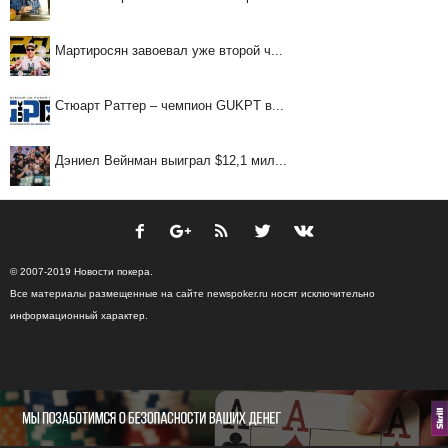
Мартиросян завоевал уже второй ч...
Стюарт Раттер – чемпион GUKPT в...
Дэниел Вейнман выиграл $12,1 мил...
© 2007-2019 Новости покера.
Все материалы размещенные на сайте newspoker.ru носят исключительно
информационный характер.