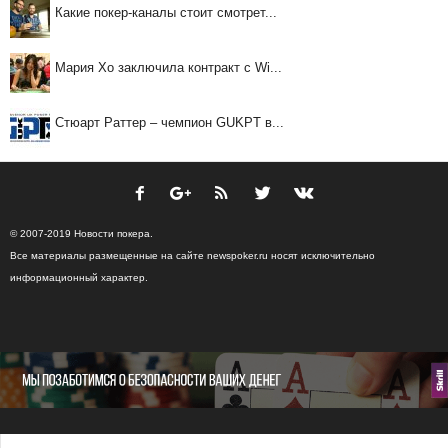
Какие покер-каналы стоит смотрет...
Мария Хо заключила контракт с Wi...
Стюарт Раттер – чемпион GUKPT в...
© 2007-2019 Новости покера.
Все материалы размещенные на сайте newspoker.ru носят исключительно
информационный характер.