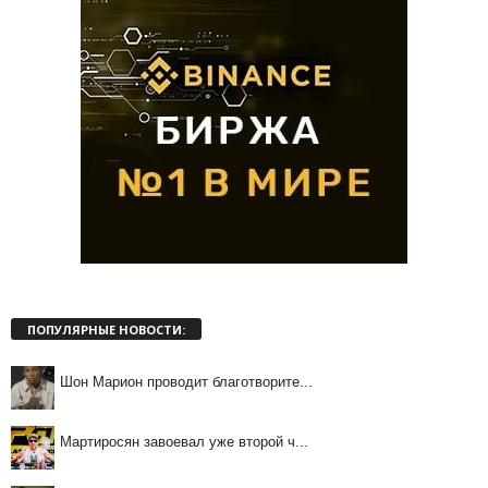
ПОПУЛЯРНЫЕ НОВОСТИ:
Шон Марион проводит благотворите...
Мартиросян завоевал уже второй ч...