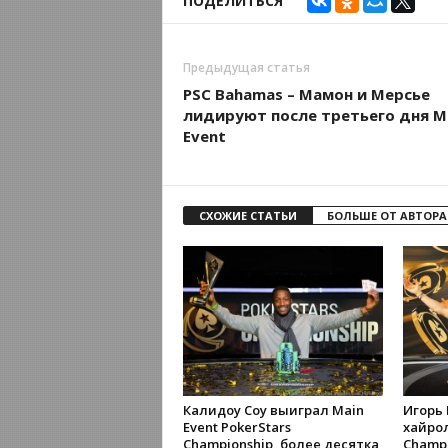
ПОДЕЛИТЬСЯ
Предыдущая статья
PSC Bahamas – Мамон и Мерсье
лидируют после третьего дня M
Event
СХОЖИЕ СТАТЬИ
БОЛЬШЕ ОТ АВТОРА
Калидоу Соу выиграл Main
Игорь
Event PokerStars
хайрол
Championship, более десятка
Champi