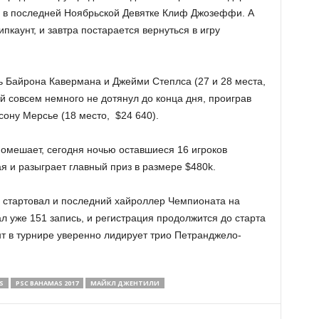
в последней Ноябрьской Девятке Клиф Джозеффи. А
пкаунт, и завтра постарается вернуться в игру
ь Байрона Кавермана и Джейми Степлса (27 и 28 места,
й совсем немного не дотянул до конца дня, проиграв
сону Мерсье (18 место, $24 640).
помешает, сегодня ночью оставшиеся 16 игроков
я и разыграет главный приз в размере $480k.
ю стартовал и последний хайроллер Чемпионата на
л уже 151 запись, и регистрация продолжится до старта
нт в турнире уверенно лидирует трио Петранджело-
S
PSC BAHAMAS 2017
МАЙКЛ ДЖЕНТИЛИ