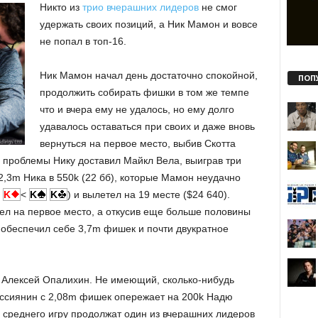
Никто из
трио вчерашних лидеров
не смог
удержать своих позиций, а Ник Мамон и вовсе
не попал в топ-16.
Ник Мамон начал день достаточно спокойной,
ПОП
продолжить собирать фишки в том же темпе
что и вчера ему не удалось, но ему долго
удавалось оставаться при своих и даже вновь
вернуться на первое место, выбив Скотта
е проблемы Нику доставил Майкл Вела, выиграв три
2,3m Ника в 550k (22 бб), которые Мамон неудачно
K
<
K
K
) и вылетел на 19 месте ($24 640).
ел на первое место, а откусив еще больше половины
 обеспечил себе 3,7m фишек и почти двукратное
 Алексей Опалихин. Не имеющий, сколько-нибудь
оссиянин с 2,08m фишек опережает на 200k Надю
 среднего игру продолжат один из вчерашних лидеров