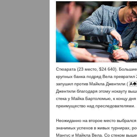
Стюарата (23 место, $24 640). Больши
крупных банка подряд Вела превратил 
запушил против Майкла Джентили (
A
Джентили благодаря этому нокауту выш
стека у Майка Бартоломью, к концу дня
преимущество над преследователями.
Неожиданно на второе место выбрался
значимых успехов в живых турнирах, р
Мангус и Майкла Вела. Со стеком выше