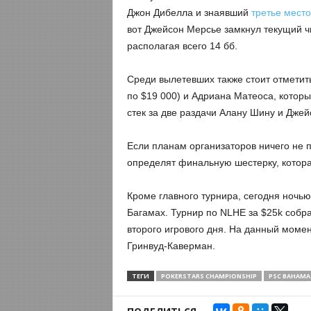
Джон Дибелла и знаявший
третье место
вот Джейсон Мерсье замкнул текущий чи
располагая всего 14 бб.
Среди вылетевших также стоит отметит
по $19 000) и Адриана Матеоса, которы
стек за две раздачи Алану Шину и Джей
Если планам организаторов ничего не 
определят финальную шестерку, котора
Кроме главного турнира, сегодня ночь
Багамах. Турнир по NLHE за $25k собра
второго игрового дня. На данный моме
Гринвуд-Каверман.
ТЕГИ
POKERSTARS CHAMPIONSHIP
PSC BAHAMA