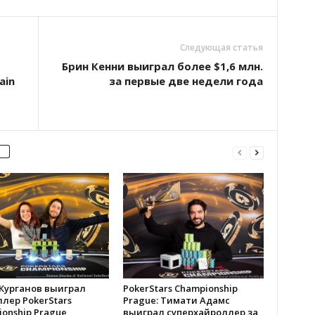
Следующая статья
Брин Кенни выиграл более $1,6 млн.
ain
за первые две недели года
 Курганов выиграл
PokerStars Championship
лер PokerStars
Prague: Тимати Адамс
onship Prague,
выиграл суперхайроллер за