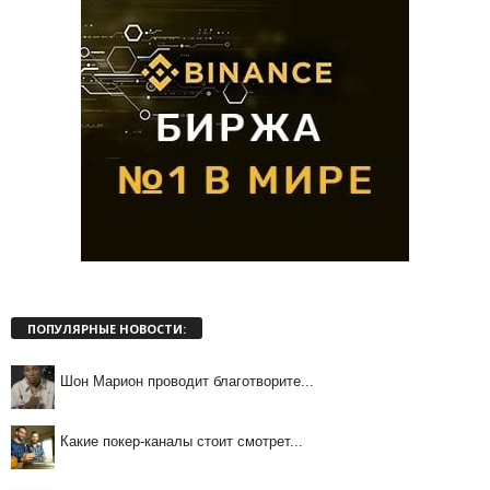
ПОПУЛЯРНЫЕ НОВОСТИ:
Шон Марион проводит благотворите...
Какие покер-каналы стоит смотрет...