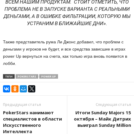
ВСЕМ НАШИМ ПРОДУКТАМ. СТОИТ ОТМЕТИТЬ, ЧТО
ПРОБЛЕМА НЕ В ЗАПУСКЕ ВАРИАНТА С РЕАЛЬНЫМИ
ДЕНЬГАМИ, А В ОШИБКЕ ФИЛЬТРАЦИИ, КОТОРУЮ МЫ
УСТРАНИМ В БЛИЖАЙШИЕ ДНИ».
Также представитель рума Ли Джонс добавил, что проблем с
деньгами у игроков не будет, и все средства зависшие в играх
power Up вернуться на счета, как только игра вновь появится в
лобби.
ТЕГИ
POKERSTARS
POWER UP
Предыдущая статья
Следующая статья
PokerStars нанимают
Итоги Sunday Majors 15
специалистов в области
октября – Майк Дитрих
Искусственного
выиграл Sunday Million
Интеллекта