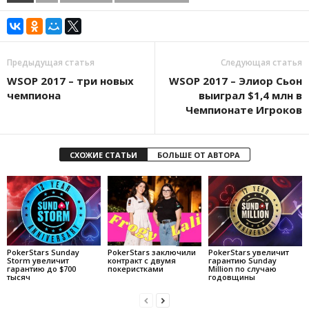
Предыдущая статья
Следующая статья
WSOP 2017 – три новых
WSOP 2017 – Элиор Сьон
чемпиона
выиграл $1,4 млн в
Чемпионате Игроков
СХОЖИЕ СТАТЬИ
БОЛЬШЕ ОТ АВТОРА
PokerStars Sunday
PokerStars заключили
PokerStars увеличит
Storm увеличит
контракт с двумя
гарантию Sunday
гарантию до $700
покеристками
Million по случаю
тысяч
годовщины