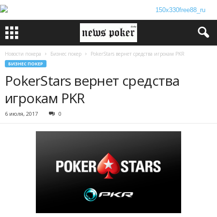
Новости покера
Бизнес покер
PokerStars вернет средства игрокам PKR
БИЗНЕС ПОКЕР
PokerStars вернет средства
игрокам PKR
6 июля, 2017
0