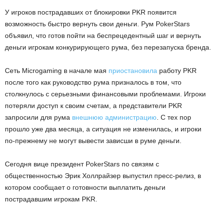
У игроков пострадавших от блокировки PKR появится
возможность быстро вернуть свои деньги. Рум PokerStars
объявил, что готов пойти на беспрецедентный шаг и вернуть
деньги игрокам конкурирующего рума, без перезапуска бренда.
Сеть Microgaming в начале мая
приостановила
работу PKR
после того как руководство рума призналось в том, что
столкнулось с серьезными финансовыми проблемами. Игроки
потеряли доступ к своим счетам, а представители PKR
запросили для рума
внешнюю администрацию
. С тех пор
прошло уже два месяца, а ситуация не изменилась, и игроки
по-прежнему не могут вывести зависши в руме деньги.
Сегодня вице президент PokerStars по связям с
общественностью Эрик Холлрайзер выпустил пресс-релиз, в
котором сообщает о готовности выплатить деньги
пострадавшим игрокам PKR.