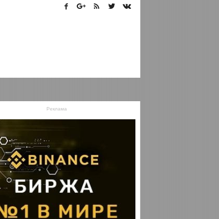
Реклама