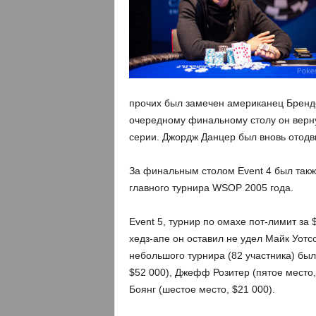
прочих был замечен американец Брендо
очередному финальному столу он верну
серии. Джордж Данцер был вновь отодви
За финальным столом Event 4 был так
главного турнира WSOP 2005 года.
Event 5, турнир по омахе пот-лимит за 
хедз-апе он оставил не удел Майк Уотс
небольшого турнира (82 участника) бы
$52 000), Джефф Розитер (пятое место
Боянг (шестое место, $21 000).