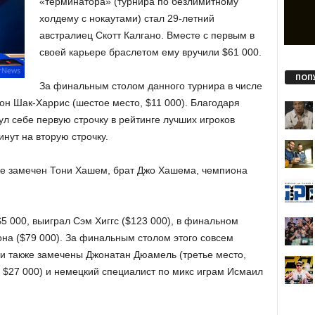
«терминатора» (турнира по безлимитному
холдему с нокаутами) стал 29-летний
австралиец Скотт Калгано. Вместе с первым в
своей карьере браслетом ему вручили $61 000.
ПОП
За финальным столом данного турнира в числе
н Шак-Харрис (шестое место, $11 000). Благодаря
л себе первую строчку в рейтинге лучших игроков
нут на вторую строчку.
же замечен Тони Хашем, брат Джо Хашема, чемпиона
$5 000, выиграл Сэм Хиггс ($123 000), в финальном
она ($79 000). За финальным столом этого совсем
ли также замечены Джонатан Дюамель (третье место,
, $27 000) и немецкий специалист по микс играм Исмаил