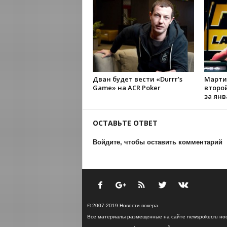
Дван будет вести «Durrr’s
Марти
Game» на ACR Poker
второ
за янв
ОСТАВЬТЕ ОТВЕТ
Войдите, чтобы оставить комментарий
© 2007-2019 Новости покера.
Все материалы размещенные на сайте newspoker.ru но