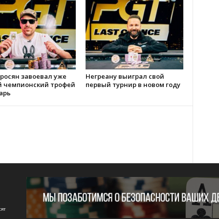
росян завоевал уже
Негреану выиграл свой
й чемпионский трофей
первый турнир в новом году
арь
сят