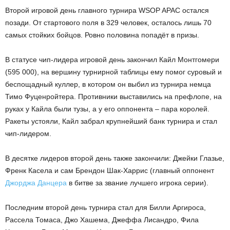
Второй игровой день главного турнира WSOP APAC остался
позади. От стартового поля в 329 человек, осталось лишь 70
самых стойких бойцов. Ровно половина попадёт в призы.
В статусе чип-лидера игровой день закончил Кайл Монтгомери
(595 000), на вершину турнирной таблицы ему помог суровый и
беспощадный куллер, в котором он выбил из турнира немца
Тимо Фуценройтера. Противники выставились на префлопе, на
руках у Кайла были тузы, а у его оппонента – пара королей.
Ракеты устояли, Кайл забрал крупнейший банк турнира и стал
чип-лидером.
В десятке лидеров второй день также закончили: Джейки Глазье,
Френк Касела и сам Брендон Шак-Харрис (главный оппонент
Джорджа Данцера
в битве за звание лучшего игрока серии).
Последним второй день турнира стал для Билли Аргироса,
Рассела Томаса, Джо Хашема, Джеффа Лисандро, Фила