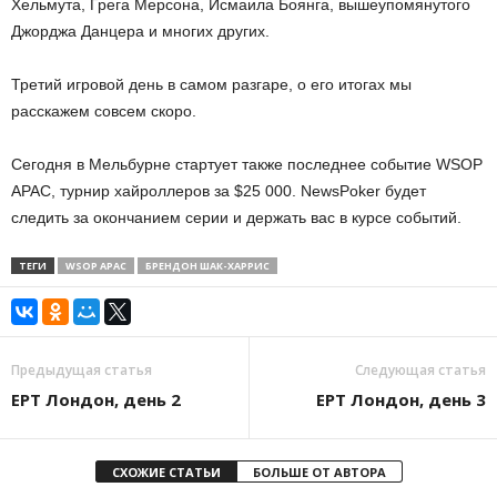
Хельмута, Грега Мерсона, Исмаила Боянга, вышеупомянутого
Джорджа Данцера и многих других.
Третий игровой день в самом разгаре, о его итогах мы
расскажем совсем скоро.
Сегодня в Мельбурне стартует также последнее событие WSOP
APAC, турнир хайроллеров за $25 000. NewsPoker будет
следить за окончанием серии и держать вас в курсе событий.
ТЕГИ
WSOP APAC
БРЕНДОН ШАК-ХАРРИС
Предыдущая статья
Следующая статья
EPT Лондон, день 2
EPT Лондон, день 3
СХОЖИЕ СТАТЬИ
БОЛЬШЕ ОТ АВТОРА