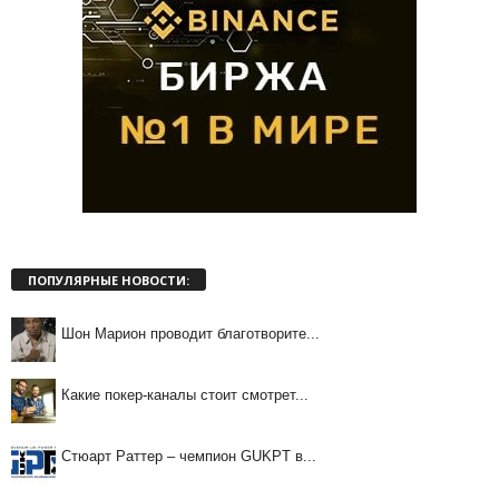
ПОПУЛЯРНЫЕ НОВОСТИ:
Шон Марион проводит благотворите...
Какие покер-каналы стоит смотрет...
Стюарт Раттер – чемпион GUKPT в...