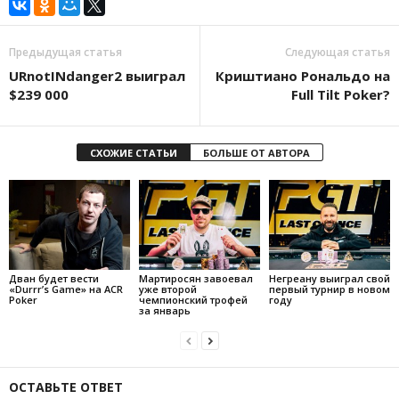
Предыдущая статья
Следующая статья
URnotINdanger2 выиграл
Криштиано Рональдо на
$239 000
Full Tilt Poker?
СХОЖИЕ СТАТЬИ
БОЛЬШЕ ОТ АВТОРА
Дван будет вести
Мартиросян завоевал
Негреану выиграл свой
«Durrr’s Game» на ACR
уже второй
первый турнир в новом
Poker
чемпионский трофей
году
за январь
ОСТАВЬТЕ ОТВЕТ