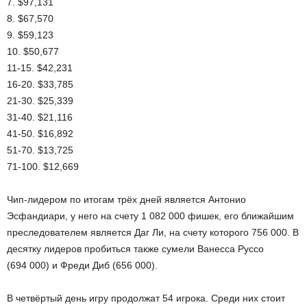
7. $97,131
8. $67,570
9. $59,123
10. $50,677
11-15. $42,231
16-20. $33,785
21-30. $25,339
31-40. $21,116
41-50. $16,892
51-70. $13,725
71-100. $12,669
Чип-лидером по итогам трёх дней является Антонио
Эсфандиари, у него на счету 1 082 000 фишек, его ближайшим
преследователем является Даг Ли, на счету которого 756 000. В
десятку лидеров пробиться также сумели Ванесса Руссо
(694 000) и Фреди Диб (656 000).
В четвёртый день игру продолжат 54 игрока. Среди них стоит