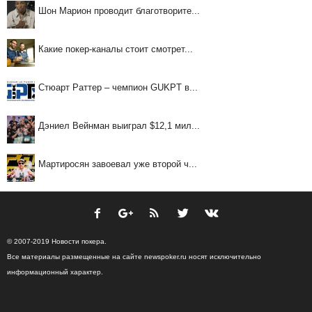
Шон Марион проводит благотворите...
Какие покер-каналы стоит смотрет...
Стюарт Раттер – чемпион GUKPT в...
Дэниел Вейнман выиграл $12,1 мил...
Мартиросян завоевал уже второй ч...
© 2007-2019 Новости покера.
Все материалы размещенные на сайте newspoker.ru носят исключительно
информационный характер.