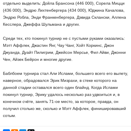
отдельно выделить: Дойла Брансона (446 000), Сорела Мицци
(436 000), Эндрю Лихтенбергера (434 000), Юджина Качалова,
Эндрю Робла, Энди Франкенбергера, Дэвида Склански, Аллена
Кесслера, Джеффа Шульмана и других.
Среди тех, кто покинул турнир не с пустыми руками оказались:
Мэтт Аффлек, Джастин Янг, Чау Чанг, Хойт Коркинс, Джон
Джуанда, Дуайт Пилигрим, Джейсон Мерсье, Фил Айви, Джонни
Чен, Айзек Бейрон и многие другие.
Баблбоем турнира стал Али Ислами, большего всего его вылету,
наверное, обрадовался Эрик Мизрахи, в стеке которого на
данной стадии оставался всего один блайнд. Когда Ислами
покинул турнир, Эрику удалось несколько раз удвоиться и, в
конечном счёте, занять 71-ое место, за которое, правда, он
получил столько же, сколько и Мэтт Аффлек, финишировавший
сотым.