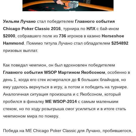
Уильям Лучано
стал победителем
Главного события
Chicago Poker Classic 2016
, турнира по
НЛХ
с бай-ином
$2000
, собравшего поле из
736
игроков в казино
Horseshoe
Hammond
. Помимо титула Лучано стал обладателем
$254892
призовых выплат.
Как поведал чемпион, он был вдохновлен победителем
Главного события WSOP Мартином Якобсоном
, особенно в
день 1, когда его стек исчерпался до
6
больших блайндов, но
ему удалось вернуться в игру, а потом и победить на турнире.
Аналогичная ситуация произошла и с Якобсоном, который
пробился в финалку
ME WSOP-2014
с самым маленьким
стеком, но по ходу розыгрыша смог усилиться и в итоге стать
чемпионом мира по покеру.
Победа на ME Chicago Poker Classic для Лучано, пробившегося,