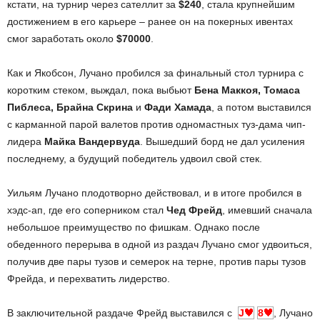
кстати, на турнир через сателлит за
$240
, стала крупнейшим
достижением в его карьере – ранее он на покерных ивентах
смог заработать около
$70000
.
Как и Якобсон, Лучано пробился за финальный стол турнира с
коротким стеком, выждал, пока выбьют
Бена Маккоя, Томаса
Пиблеса, Брайна Скрина
и
Фади Хамада
, а потом выставился
с карманной парой валетов против одномастных туз-дама чип-
лидера
Майка Вандервуда
. Вышедший борд не дал усиления
последнему, а будущий победитель удвоил свой стек.
Уильям Лучано плодотворно действовал, и в итоге пробился в
хэдс-ап, где его соперником стал
Чед Фрейд
, имевший сначала
небольшое преимущество по фишкам. Однако после
обеденного перерыва в одной из раздач Лучано смог удвоиться,
получив две пары тузов и семерок на терне, против пары тузов
Фрейда, и перехватить лидерство.
В заключительной раздаче Фрейд выставился с
J
8
, Лучано