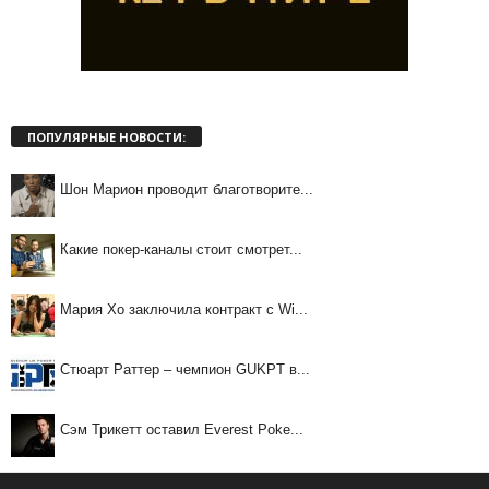
ПОПУЛЯРНЫЕ НОВОСТИ:
Шон Марион проводит благотворите...
Какие покер-каналы стоит смотрет...
Мария Хо заключила контракт с Wi...
Стюарт Раттер – чемпион GUKPT в...
Сэм Трикетт оставил Everest Poke...