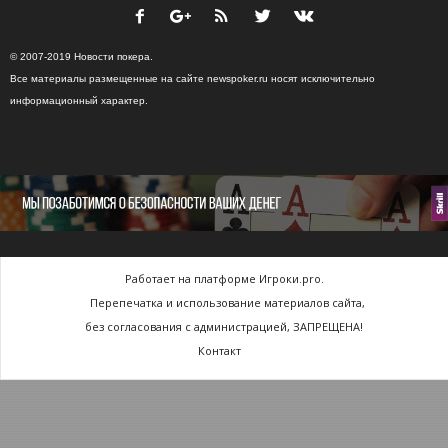
© 2007-2019 Новости покера.
Все материалы размещенные на сайте newspoker.ru носят исключительно
информационный характер.
Работает на платформе Игроки.pro.
Перепечатка и использование материалов сайта,
без согласования с администрацией, ЗАПРЕЩЕНА!
Контакт