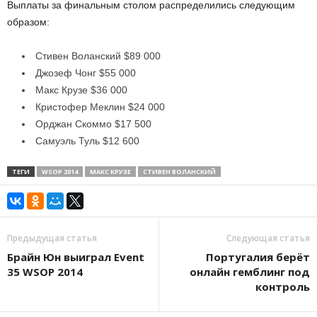
Выплаты за финальным столом распределились следующим
образом:
Стивен Воланский $89 000
Джозеф Чонг $55 000
Макс Крузе $36 000
Кристофер Меклин $24 000
Орджан Скоммо $17 500
Самуэль Туль $12 600
ТЕГИ
WSOP 2014
МАКС КРУЗЕ
СТИВЕН ВОЛАНСКИЙ
Предыдущая статья
Следующая статья
Брайн Юн выиграл Event
Португалия берёт
35 WSOP 2014
онлайн гемблинг под
контроль