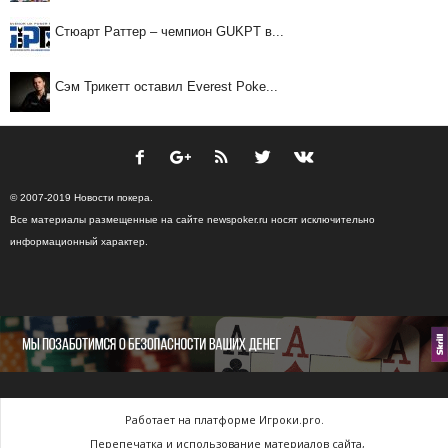
Стюарт Раттер – чемпион GUKPT в...
Сэм Трикетт оставил Everest Poke...
© 2007-2019 Новости покера.
Все материалы размещенные на сайте newspoker.ru носят исключительно
информационный характер.
Работает на платформе Игроки.pro.
Перепечатка и использование материалов сайта,