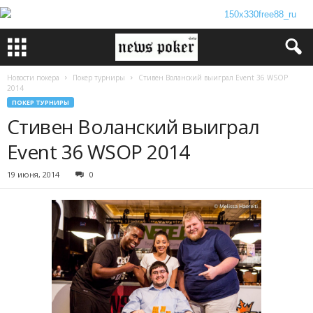
Новости покера
Покер турниры
Стивен Воланский выиграл Event 36 WSOP
2014
ПОКЕР ТУРНИРЫ
Стивен Воланский выиграл
Event 36 WSOP 2014
19 июня, 2014
0