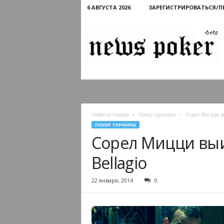
6 АВГУСТА 2026
ЗАРЕГИСТРИРОВАТЬСЯ/
Новости
покера
Новости покера
Покер турниры
Сорел Мицци вы
ПОКЕР ТУРНИРЫ
Сорел Мицци выи
Bellagio
22 января, 2014
0