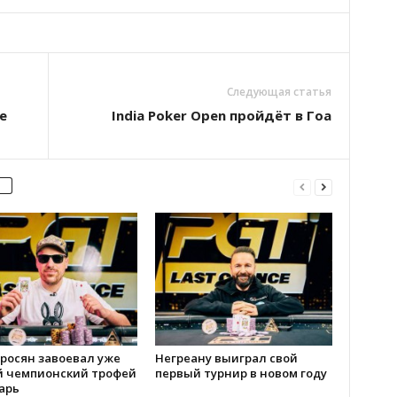
Следующая статья
е
India Poker Open пройдёт в Гоа
росян завоевал уже
Негреану выиграл свой
й чемпионский трофей
первый турнир в новом году
арь