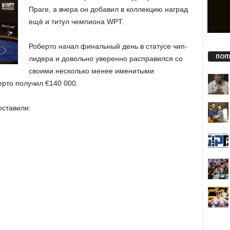
Праге, а вчера он добавил в коллекцию наград
ещё и титул чемпиона WPT.
Роберто начал финальный день в статусе чип-
ПОП
лидера и довольно уверенно расправился со
своими несколько менее именитыми
ерто получил €140 000.
ставили: