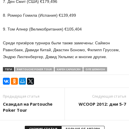
7. Ден Смит (США) €179,496
8. Ромеро Гомила (Испания) €139,499
9. Том Алнер (Великобритания) €105,404
Среди призёров турнира были также замечены: Саймон
Равнсбаек, Давиди Китай, Джастин Бономо, Филипп Груссем,
Эндрю Лихтенбергер, Дэвид Уильямс и многие другие.
ТЕГИ
PARTOUCHE POKER TOUR
КАРЕН САРКИСЯН
ОЛЕ ШЕМИОН
Предыдущая статья
Следующая статья
Скандал на Partouche
WCOOP 2012: дни 5-7
Poker Tour
СХОЖИЕ СТАТЬИ
БОЛЬШЕ ОТ АВТОРА