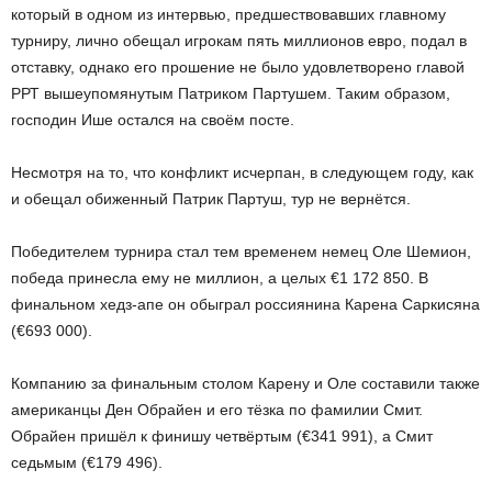
который в одном из интервью, предшествовавших главному
турниру, лично обещал игрокам пять миллионов евро, подал в
отставку, однако его прошение не было удовлетворено главой
РРТ вышеупомянутым Патриком Партушем. Таким образом,
господин Ише остался на своём посте.
Несмотря на то, что конфликт исчерпан, в следующем году, как
и обещал обиженный Патрик Партуш, тур не вернётся.
Победителем турнира стал тем временем немец Оле Шемион,
победа принесла ему не миллион, а целых €1 172 850. В
финальном хедз-апе он обыграл россиянина Карена Саркисяна
(€693 000).
Компанию за финальным столом Карену и Оле составили также
американцы Ден Обрайен и его тёзка по фамилии Смит.
Обрайен пришёл к финишу четвёртым (€341 991), а Смит
седьмым (€179 496).