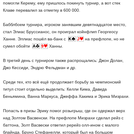
помогли Керему, ему пришлось покинуть турнир, а вот стек
Клаве перевалил за отметку в 600 000.
Бабблбоем турнира, игроком занявшим девятнадцатое место,
стал Элиас Бруссианос, он проиграл койнфлип Георгеосу
Ханне. Эллиас пошёл ва-банк с
K
J
на префлопе, но не
сумел обойти
A
9
Ханны.
В третий день с турниром также распрощались: Джон Долан,
Джо Кессиди, Эндрю Фельдман и др.
Среди тех, кто всё ещё продолжает борьбу за чемпионский
титул стоит отдельно выделить: Келли Кима, Давида
Беньямина, Ванна Маркуса, Джеффа Хакима и Эрика Мизрахи.
Попасть в призы Эрику помог розыгрыш, где он одержал верх
над Золтом Васвенски. На префлопе Мизрахи сделал рейз с
баттона, Золт Васвески ответил ререйз олл-ином с малого
блайнда, Бруно Стефанелли, который был на большом