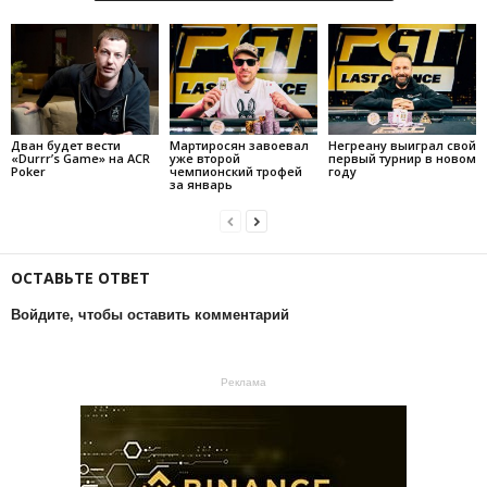
Дван будет вести
Мартиросян завоевал
Негреану выиграл свой
«Durrr’s Game» на ACR
уже второй
первый турнир в новом
Poker
чемпионский трофей
году
за январь
ОСТАВЬТЕ ОТВЕТ
Войдите, чтобы оставить комментарий
Реклама