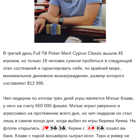
В третий день Full Tilt Poker Merit Cyprus Classic вышли 45
игроков, но только 18 человек сумели пробиться в следующий
этап состязаний и гарантировать себе, по крайней мере,
минимальное денежное вознаграждение, размер которого
составляет $12 995.
Чип-лидером по итогам трёх дней игры является Мэтью Клаве,
у него на счету 650 000 фишек. Мэтью играл уверенно и
агрессивно на протяжении всего дня, но чип-лидером он стал
лишь в самом конце дня, когда выбил из игры Керема Кияка. На
флопе открылись
J
9
3
, Керем с
A
K
пошёл ва-
банк, Клаве с парой восьмёрок сыграл колл. Терн и ривер не