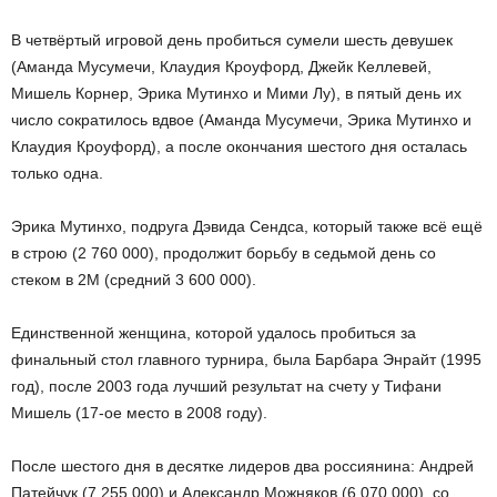
В четвёртый игровой день пробиться сумели шесть девушек
(Аманда Мусумечи, Клаудия Кроуфорд, Джейк Келлевей,
Мишель Корнер, Эрика Мутинхо и Мими Лу), в пятый день их
число сократилось вдвое (Аманда Мусумечи, Эрика Мутинхо и
Клаудия Кроуфорд), а после окончания шестого дня осталась
только одна.
Эрика Мутинхо, подруга Дэвида Сендса, который также всё ещё
в строю (2 760 000), продолжит борьбу в седьмой день со
стеком в 2М (средний 3 600 000).
Единственной женщина, которой удалось пробиться за
финальный стол главного турнира, была Барбара Энрайт (1995
год), после 2003 года лучший результат на счету у Тифани
Мишель (17-ое место в 2008 году).
После шестого дня в десятке лидеров два россиянина: Андрей
Патейчук (7 255 000) и Александр Можняков (6 070 000), со