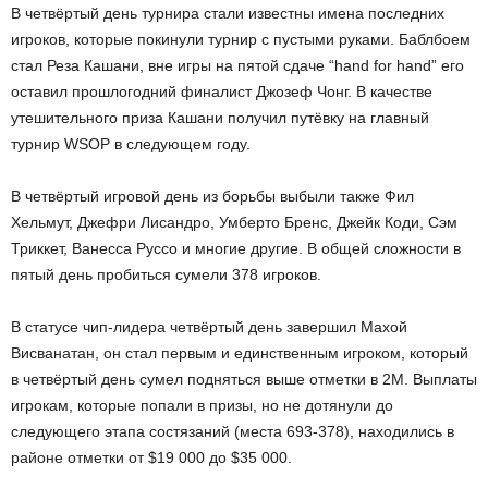
В четвёртый день турнира стали известны имена последних
игроков, которые покинули турнир с пустыми руками. Баблбоем
стал Реза Кашани, вне игры на пятой сдаче “hand for hand” его
оставил прошлогодний финалист Джозеф Чонг. В качестве
утешительного приза Кашани получил путёвку на главный
турнир WSOP в следующем году.
В четвёртый игровой день из борьбы выбыли также Фил
Хельмут, Джефри Лисандро, Умберто Бренс, Джейк Коди, Сэм
Триккет, Ванесса Руссо и многие другие. В общей сложности в
пятый день пробиться сумели 378 игроков.
В статусе чип-лидера четвёртый день завершил Махой
Висванатан, он стал первым и единственным игроком, который
в четвёртый день сумел подняться выше отметки в 2М. Выплаты
игрокам, которые попали в призы, но не дотянули до
следующего этапа состязаний (места 693-378), находились в
районе отметки от $19 000 до $35 000.