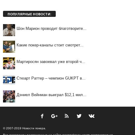
ПОПУЛЯРНЫЕ НОВОСТИ:
Шон Марион проводит благотворите...
Какие покер-каналы стоит смотрет...
Мартиросян завоевал уже второй ч...
Стюарт Раттер – чемпион GUKPT в...
Дэниел Вейнман выиграл $12,1 мил...
© 2007-2019 Новости покера.
Все материалы размещенные на сайте newspoker.ru носят исключительно