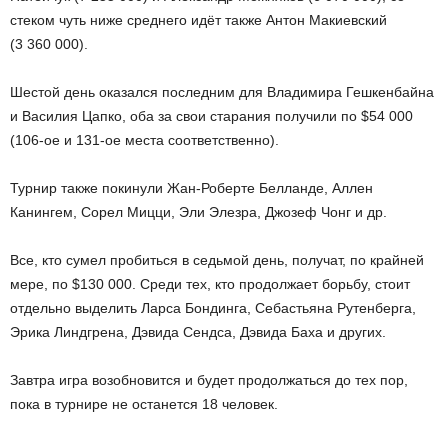
стеком чуть ниже среднего идёт также Антон Макиевский
(3 360 000).
Шестой день оказался последним для Владимира Гешкенбайна
и Василия Цапко, оба за свои старания получили по $54 000
(106-ое и 131-ое места соответственно).
Турнир также покинули Жан-Роберте Белланде, Аллен
Канингем, Сорел Мицци, Эли Элезра, Джозеф Чонг и др.
Все, кто сумел пробиться в седьмой день, получат, по крайней
мере, по $130 000. Среди тех, кто продолжает борьбу, стоит
отдельно выделить Ларса Бондинга, Себастьяна Рутенберга,
Эрика Линдгрена, Дэвида Сендса, Дэвида Баха и других.
Завтра игра возобновится и будет продолжаться до тех пор,
пока в турнире не останется 18 человек.