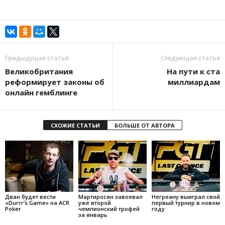
Предыдущая статья
Следующая статья
Великобритания
На пути к ста
реформирует законы об
миллиардам
онлайн гемблинге
СХОЖИЕ СТАТЬИ
БОЛЬШЕ ОТ АВТОРА
Дван будет вести
Мартиросян завоевал
Негреану выиграл свой
«Durrr’s Game» на ACR
уже второй
первый турнир в новом
Poker
чемпионский трофей
году
за январь