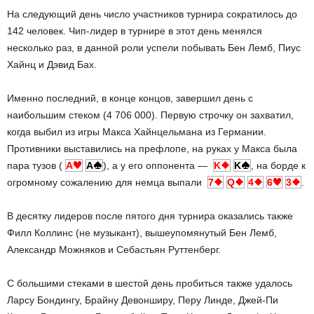
На следующий день число участников турнира сократилось до
142 человек. Чип-лидер в турнире в этот день менялся
несколько раз, в данной роли успели побывать Бен Лемб, Пиус
Хайнц и Дэвид Бах.
Именно последний, в конце концов, завершил день с
наибольшим стеком (4 706 000). Первую строчку он захватил,
когда выбил из игры Макса Хайнцельмана из Германии.
Противники выставились на префлопе, на руках у Макса была
пара тузов (
A
A
), а у его оппонента —
K
K
, на борде к
огромному сожалению для немца выпали
7
Q
4
6
3
.
В десятку лидеров после пятого дня турнира оказались также
Филл Коллинс (не музыкант), вышеупомянутый Бен Лемб,
Александр Можняков и Себастьян Руттенберг.
С большими стеками в шестой день пробиться также удалось
Ларсу Бондингу, Брайну Девонширу, Перу Линде, Джей-Пи