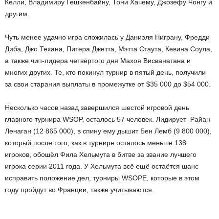
Келли, Владимиру Гешкенбайну, Тони Хачему, Джозефу Чонгу и
другим.
Чуть менее удачно игра сложилась у Даниэля Ниграну, Фредди
Диба, Джо Техана, Питера Джетта, Мэтта Стаута, Кевина Соула,
а также чип-лидера четвёртого дня Махоя Висванатана и
многих других. Те, кто покинул турнир в пятый день, получили
за свои старания выплаты в промежутке от $35 000 до $54 000.
Несколько часов назад завершился шестой игровой день
главного турнира WSOP, осталось 57 человек. Лидирует Райан
Ленаган (12 865 000), в спину ему дышит Бен Лемб (9 800 000),
который после того, как в турнире осталось меньше 138
игроков, обошёл Фила Хельмута в битве за звание лучшего
игрока серии 2011 года. У Хельмута всё ещё остаётся шанс
исправить положение дел, турниры WSOPE, которые в этом
году пройдут во Франции, также учитываются.