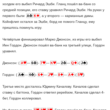
холдем его выбил Ричард Эшби. Гланц пошёл ва-банк со
средней позиции, его ставку уравнял Ричард Эшби. На руках у
первого были
A
K
, а у второго — карманные дамы.
Койнфлип остался за Эшби, борд не помого Гланцу, ему
пришлось покинуть игру.
Четвёртым финишировал Марко Джонсон, из игры его выбил
Иен Гордон. Джонсон пошёл ва-банк на третьей улице, Гордон
уравнял.
Джонсон: (
A
—
6
)-
7
—
K
—
2
—
Q
-(
J
)
Гордон: (
A
—
4
)-
6
—
J
—
8
—
A
-(
5
)
Третье место досталось Юджину Качалову. Качалов сделал
ставку с баттона, Гордон ответил ререйзом, Качалов сделал 4-
бет, Гордон коллировал.
На флопе выпали
T
8
3
, Гордон пошёл ва-банк, Качалов