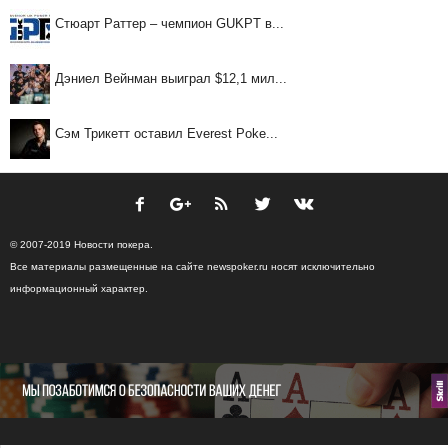
Стюарт Раттер – чемпион GUKPT в...
Дэниел Вейнман выиграл $12,1 мил...
Сэм Трикетт оставил Everest Poke...
© 2007-2019 Новости покера.
Все материалы размещенные на сайте newspoker.ru носят исключительно
информационный характер.