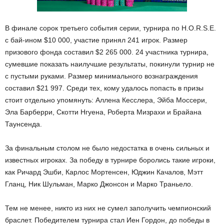
В финале сорок третьего события серии, турнира по H.O.R.S.E.
с бай-ином $10 000, участие принял 241 игрок. Размер
призового фонда составил $2 265 000. 24 участника турнира,
сумевшие показать наилучшие результаты, покинули турнир не
с пустыми руками. Размер минимального вознаграждения
составил $21 997. Среди тех, кому удалось попасть в призы
стоит отдельно упомянуть: Аллена Кесслера, Эйба Моссери,
Эла Барберри, Скотти Нгуена, Роберта Мизрахи и Брайана
Таунсенда.
За финальным столом не было недостатка в очень сильных и
известных игроках. За победу в турнире боролись такие игроки,
как Ричард Эшби, Карлос Мортенсен, Юджин Качалов, Мэтт
Гланц, Ник Шульман, Марко Джонсон и Марко Траньело.
Тем не менее, никто из них не сумел заполучить чемпионский
браслет. Победителем турнира стал Иен Гордон, до победы в