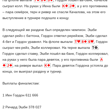
сыграл колл. На руках у Иена были
K
J
, а у его противника
– пара семёрок, терн и ривер не спасли Качалова, на этом его
выступление в турнире подошло к концу.
В следующей же раздаче был определен чемпион. Эшби
сделал рейз с баттона, Гордон ответил ререйзом, Эшби сделал
4-бет и Гордон уравнял. На флопе выпали
T
8
6
, Гордон
сыграл чек-рейз, Эшби коллировал. На терне выпала
T
,
Гордон сделал ставку, Эшби пошёл ва-банк, Гордон коллировал,
на руках у него была пара девяток, у его противника были
A
J
, на ривере выпал
K
. Пара девяток Гордона устояла до
конца, он выиграл раздачу и турнир.
Выплаты финалистам:
1 Иен Гордон 611 666
2 Ричард Эшби 378 027