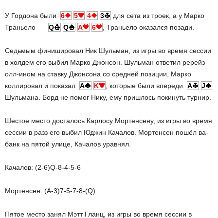
У Гордона были
6
5
4
3
для сета из троек, а у Марко
Траньело —
Q
Q
A
6
, Траньело оказался позади.
Седьмым финишировал Ник Шульман, из игры во время сессии
в холдем его выбил Марко Джонсон. Шульман ответил ререйз
олл-ином на ставку Джонсона со средней позиции, Марко
коллировал и показал
A
K
, которые были впереди
A
J
Шульмана. Борд не помог Нику, ему пришлось покинуть турнир.
Шестое место досталось Карлосу Мортенсену, из игры во время
сессии в разз его выбил Юджин Качалов. Мортенсен пошёл ва-
банк на пятой улице, Качалов уравнял.
Качалов: (2-6)Q-8-4-5-6
Мортенсен: (А-3)7-5-7-8-(Q)
Пятое место занял Мэтт Гланц, из игры во время сессии в