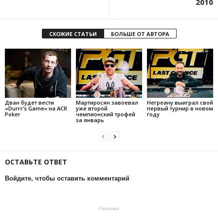
2010
СХОЖИЕ СТАТЬИ
БОЛЬШЕ ОТ АВТОРА
Дван будет вести
Мартиросян завоевал
Негреану выиграл свой
«Durrr’s Game» на ACR
уже второй
первый турнир в новом
Poker
чемпионский трофей
году
за январь
ОСТАВЬТЕ ОТВЕТ
Войдите, чтобы оставить комментарий
Реклама