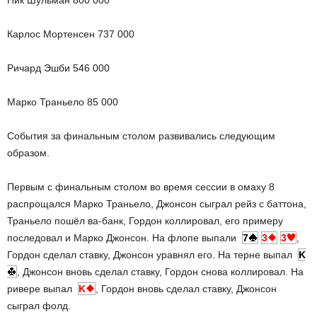
Карлос Мортенсен 737 000
Ричард Эшби 546 000
Марко Траньело 85 000
События за финальным столом развивались следующим
образом.
Первым с финальным столом во время сессии в омаху 8
распрощался Марко Траньело, Джонсон сыграл рейз с баттона,
Траньело пошёл ва-банк, Гордон коллировал, его примеру
последовал и Марко Джонсон. На флопе выпали
7
3
3
,
Гордон сделал ставку, Джонсон уравнял его. На терне выпал
K
, Джонсон вновь сделал ставку, Гордон снова коллировал. На
ривере выпал
K
, Гордон вновь сделал ставку, Джонсон
сыграл фолд.