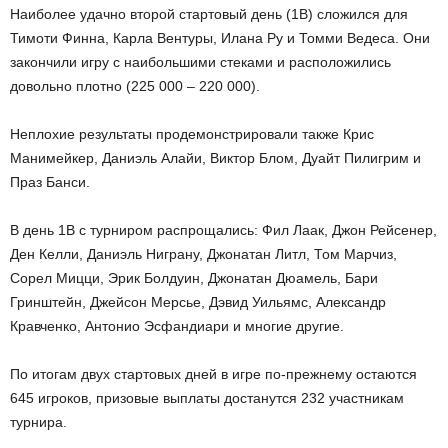
Наиболее удачно второй стартовый день (1В) сложился для
Тимоти Финна, Карла Вентуры, Илана Ру и Томми Ведеса. Они
закончили игру с наибольшими стеками и расположились
довольно плотно (225 000 – 220 000).
Неплохие результаты продемонстрировали также Крис
Манимейкер, Даниэль Алайи, Виктор Блом, Дуайт Пилигрим и
Праз Банси.
В день 1В с турниром распрощались: Фил Лаак, Джон Рейсенер,
Ден Келли, Даниэль Ниграну, Джонатан Литл, Том Марчиз,
Сорел Мицци, Эрик Болдуин, Джонатан Дюамель, Бари
Гринштейн, Джейсон Мерсье, Дэвид Уильямс, Александр
Кравченко, Антонио Эсфандиари и многие другие.
По итогам двух стартовых дней в игре по-прежнему остаются
645 игроков, призовые выплаты достанутся 232 участникам
турнира.