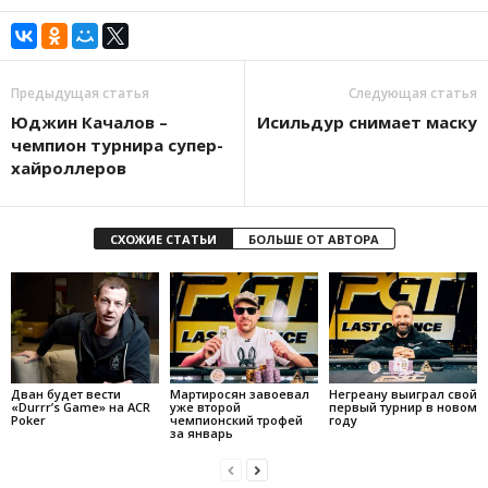
Предыдущая статья
Следующая статья
Юджин Качалов –
Исильдур снимает маску
чемпион турнира супер-
хайроллеров
СХОЖИЕ СТАТЬИ
БОЛЬШЕ ОТ АВТОРА
Дван будет вести
Мартиросян завоевал
Негреану выиграл свой
«Durrr’s Game» на ACR
уже второй
первый турнир в новом
Poker
чемпионский трофей
году
за январь