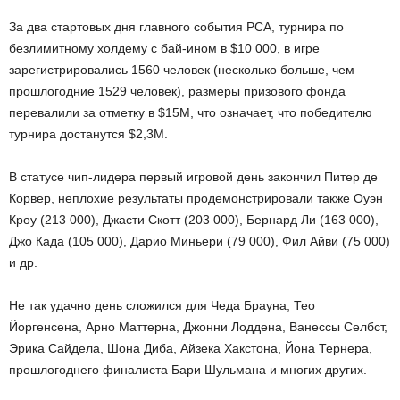
За два стартовых дня главного события РСА, турнира по
безлимитному холдему с бай-ином в $10 000, в игре
зарегистрировались 1560 человек (несколько больше, чем
прошлогодние 1529 человек), размеры призового фонда
перевалили за отметку в $15М, что означает, что победителю
турнира достанутся $2,3М.
В статусе чип-лидера первый игровой день закончил Питер де
Корвер, неплохие результаты продемонстрировали также Оуэн
Кроу (213 000), Джасти Скотт (203 000), Бернард Ли (163 000),
Джо Када (105 000), Дарио Миньери (79 000), Фил Айви (75 000)
и др.
Не так удачно день сложился для Чеда Брауна, Тео
Йоргенсена, Арно Маттерна, Джонни Лоддена, Ванессы Селбст,
Эрика Сайдела, Шона Диба, Айзека Хакстона, Йона Тернера,
прошлогоднего финалиста Бари Шульмана и многих других.