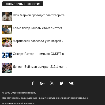
ПОПУЛЯРНЫЕ НОВОСТИ:
Шон Марион проводит благотворите...
Какие покер-каналы стоит смотрет...
Мартиросян завоевал уже второй ч...
Стюарт Раттер – чемпион GUKPT в...
Дэниел Вейнман выиграл $12,1 мил...
© 2007-2019 Новости покера.
Все материалы размещенные на сайте newspoker.ru носят исключительно
информационный характер.