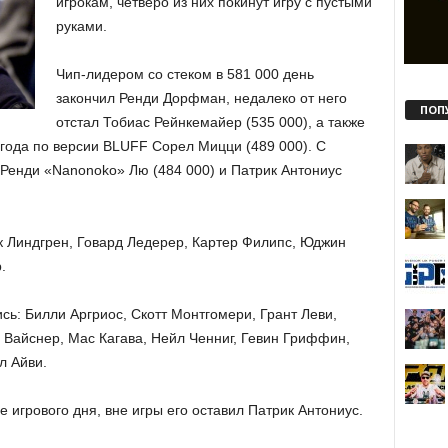
игрокам, четверо из них покинут игру с пустыми
руками.
Чип-лидером со стеком в 581 000 день
закончил Ренди Дорфман, недалеко от него
ПОП
отстал Тобиас Рейнкемайер (535 000), а также
года по версии BLUFF Сорел Мицци (489 000). С
 Ренди «Nanonoko» Лю (484 000) и Патрик Антониус
 Линдгрен, Говард Ледерер, Картер Филипс, Юджин
.
ись: Билли Аргриос, Скотт Монтгомери, Грант Леви,
Вайснер, Мас Кагава, Нейл Ченниг, Гевин Гриффин,
л Айви.
 игрового дня, вне игры его оставил Патрик Антониус.