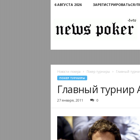
6 АВГУСТА 2026
ЗАРЕГИСТРИРОВАТЬСЯ/
Новости
покера
Новости покера
Покер турниры
Главный турнир 
ПОКЕР ТУРНИРЫ
Главный турнир Au
27 января, 2011
0