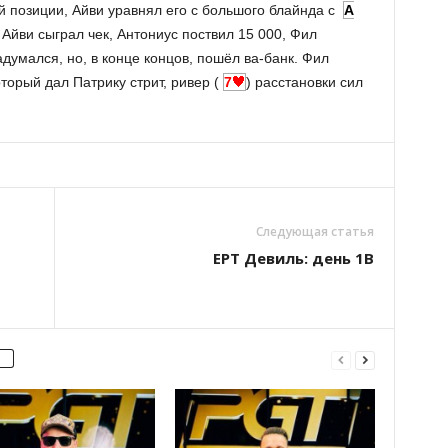
й позиции, Айви уравнял его с большого блайнда с
A
. Айви сыграл чек, Антониус поствил 15 000, Фил
адумался, но, в конце концов, пошёл ва-банк. Фил
оторый дал Патрику стрит, ривер (
7
) расстановки сил
Следующая статья
ЕРТ Девиль: день 1В