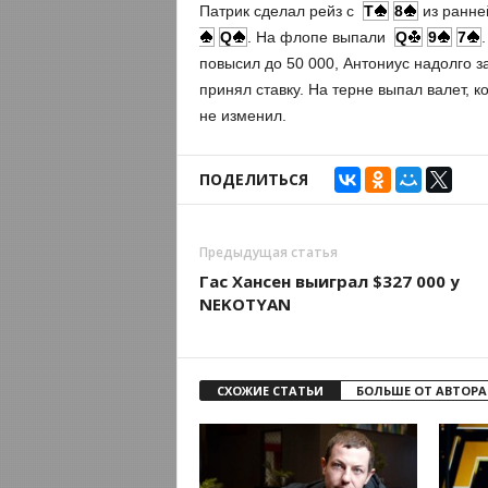
Патрик сделал рейз с
T
8
из ранне
Q
. На флопе выпали
Q
9
7
повысил до 50 000, Антониус надолго з
принял ставку. На терне выпал валет, к
не изменил.
ПОДЕЛИТЬСЯ
Предыдущая статья
Гас Хансен выиграл $327 000 у
NEKOTYAN
СХОЖИЕ СТАТЬИ
БОЛЬШЕ ОТ АВТОРА