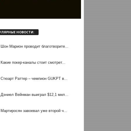
УЛЯРНЫЕ НОВОСТИ:
Шон Марион проводит благотворите...
Какие покер-каналы стоит смотрет...
Стюарт Раттер – чемпион GUKPT в...
Дэниел Вейнман выиграл $12,1 мил...
Мартиросян завоевал уже второй ч...