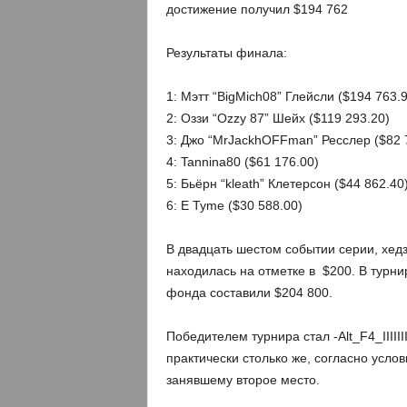
достижение получил $194 762
Результаты финала:
1: Мэтт “BigMich08” Глейсли ($194 763.9
2: Оззи “Ozzy 87” Шейх ($119 293.20)
3: Джо “MrJackhOFFman” Ресслер ($82 
4: Tannina80 ($61 176.00)
5: Бьёрн “kleath” Клетерсон ($44 862.40
6: E Tyme ($30 588.00)
В двадцать шестом событии серии, хедз
находилась на отметке в $200. В турни
фонда составили $204 800.
Победителем турнира стал -Alt_F4_IIIII
практически столько же, согласно усло
занявшему второе место.