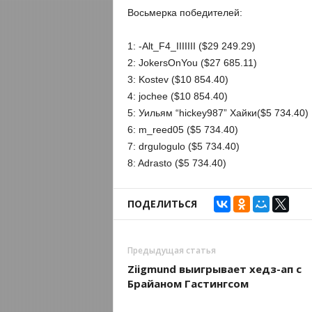
Восьмерка победителей:
1: -Alt_F4_IIIIIII ($29 249.29)
2: JokersOnYou ($27 685.11)
3: Kostev ($10 854.40)
4: jochee ($10 854.40)
5: Уильям “hickey987” Хайки($5 734.40)
6: m_reed05 ($5 734.40)
7: drgulogulo ($5 734.40)
8: Adrasto ($5 734.40)
ПОДЕЛИТЬСЯ
Предыдущая статья
Ziigmund выигрывает хедз-ап с
Брайаном Гастингсом