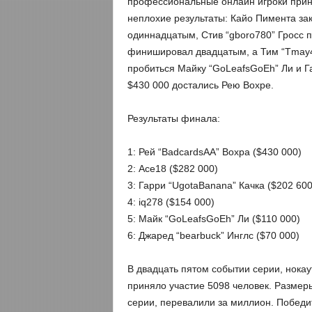
профессиональные онлайн игроки приня
неплохие результаты: Кайо Пимента зак
одиннадцатым, Стив “gboro780” Гросс п
финишировал двадцатым, а Тим “Tmay4
пробиться Майку “GoLeafsGoEh” Ли и Га
$430 000 достались Рею Вохре.
Результаты финала:
1: Рей “BadcardsAA” Вохра ($430 000)
2: Ace18 ($282 000)
3: Гарри “UgotaBanana” Качка ($202 600
4: iq278 ($154 000)
5: Майк “GoLeafsGoEh” Ли ($110 000)
6: Джаред “bearbuck” Инглс ($70 000)
В двадцать пятом событии серии, нокау
приняло участие 5098 человек. Размеры
серии, перевалили за миллион. Победит