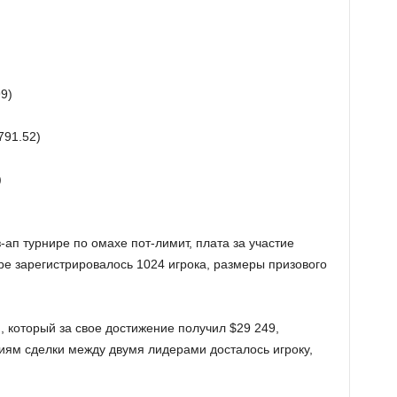
9)
791.52)
)
-ап турнире по омахе пот-лимит, плата за участие
ре зарегистрировалось 1024 игрока, размеры призового
II, который за свое достижение получил $29 249,
виям сделки между двумя лидерами досталось игроку,