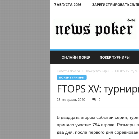
7 АВГУСТА 2026
ЗАРЕГИСТРИРОВАТЬСЯ/
Новости
покера
ОНЛАЙН ПОКЕР
ПОКЕР ТУРНИРЫ
Новости покера
Покер турниры
FTOPS XV: турн
ПОКЕР ТУРНИРЫ
FTOPS XV: турниры
23 февраля, 2010
0
В двадцать втором событии серии, тур
приняло участие 794 игрока. Размеры 
два дня, после первого дня соревнован