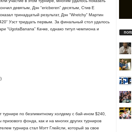
ли участие в этом турнире, многим удалось показать
ончил девятым, Дэн “ericberen” десятым, Стив Е
оказал тринадцатый результат, Дэн “Wretchy” Мартин
20” Уэст тридцать первым. За финальный стол удалось
ри “UgotaBanana” Качке, однако титул чемпиона и
ПОП
)
т турнире по безлимитному холдему с бай-ином $240,
 призового фонда, как и на многих других турниров
елем турнира стал Мэтт Глейсли, который за свое