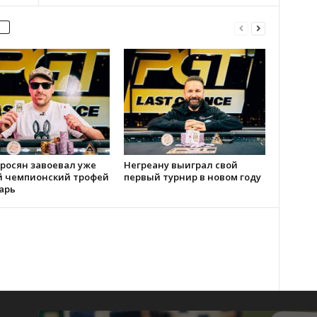
росян завоевал уже
Негреану выиграл свой
й чемпионский трофей
первый турнир в новом году
арь