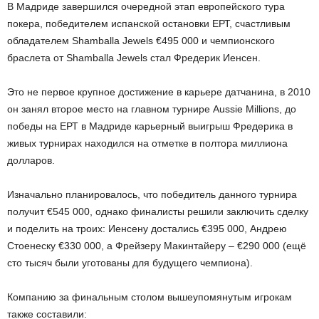
В Мадриде завершился очередной этап европейского тура
покера, победителем испанской остановки ЕРТ, счастливым
обладателем Shamballa Jewels €495 000 и чемпионского
браслета от Shamballa Jewels стал Фредерик Иенсен.
Это не первое крупное достижение в карьере датчанина, в 2010
он занял второе место на главном турнире Aussie Millions, до
победы на ЕРТ в Мадриде карьерный выигрыш Фредерика в
живых турнирах находился на отметке в полтора миллиона
долларов.
Изначально планировалось, что победитель данного турнира
получит €545 000, однако финалисты решили заключить сделку
и поделить на троих: Иенсену достались €395 000, Андрею
Стоенеску €330 000, а Фрейзеру Макинтайеру – €290 000 (ещё
сто тысяч были уготованы для будущего чемпиона).
Компанию за финальным столом вышеупомянутым игрокам
также составили: