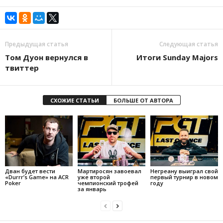
Предыдущая статья
Следующая статья
Том Дуон вернулся в
Итоги Sunday Majors
твиттер
СХОЖИЕ СТАТЬИ
БОЛЬШЕ ОТ АВТОРА
Дван будет вести
Мартиросян завоевал
Негреану выиграл свой
«Durrr’s Game» на ACR
уже второй
первый турнир в новом
Poker
чемпионский трофей
году
за январь