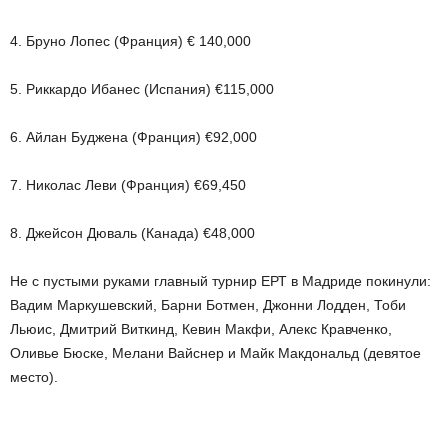
4. Бруно Лопес (Франция) € 140,000
5. Риккардо Ибанес (Испания) €115,000
6. Айлан Буджена (Франция) €92,000
7. Николас Леви (Франция) €69,450
8. Джейсон Дюваль (Канада) €48,000
Не с пустыми руками главный турнир ЕРТ в Мадриде покинули:
Вадим Маркушевский, Барни Ботмен, Джонни Лодден, Тоби
Льюис, Дмитрий Виткинд, Кевин Макфи, Алекс Кравченко,
Оливье Бюске, Мелани Вайснер и Майк Макдональд (девятое
место).