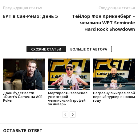
Предыдущая статья
Следующая статья
ЕРТ в Сан-Ремо: день 5
Тейлор Фон Крикенберг –
чемпион WPT Seminole
Hard Rock Showdown
СХОЖИЕ СТАТЬИ
БОЛЬШЕ ОТ АВТОРА
Дван будет вести
Мартиросян завоевал
Негреану выиграл свой
«Durrr’s Game» на ACR
уже второй
первый турнир в новом
Poker
чемпионский трофей
году
за январь
ОСТАВЬТЕ ОТВЕТ