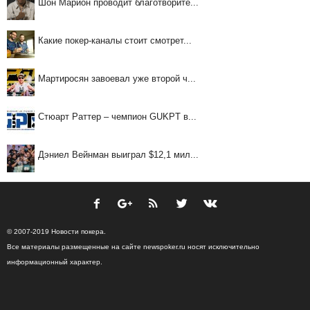
Шон Марион проводит благотворите...
Какие покер-каналы стоит смотрет...
Мартиросян завоевал уже второй ч...
Стюарт Раттер – чемпион GUKPT в...
Дэниел Вейнман выиграл $12,1 мил...
© 2007-2019 Новости покера.
Все материалы размещенные на сайте newspoker.ru носят исключительно
информационный характер.