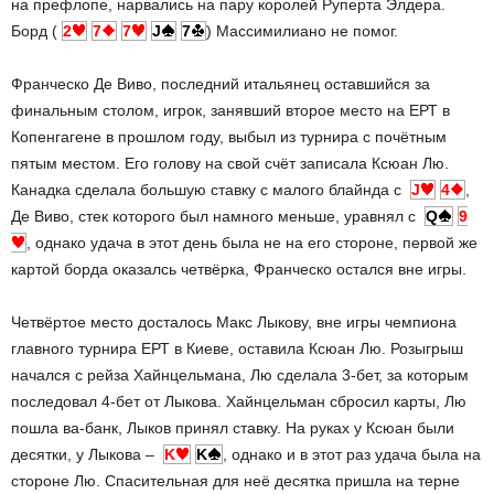
на префлопе, нарвались на пару королей Руперта Элдера.
Борд (
2
7
7
J
7
) Массимилиано не помог.
Франческо Де Виво, последний итальянец оставшийся за
финальным столом, игрок, занявший второе место на ЕРТ в
Копенгагене в прошлом году, выбыл из турнира с почётным
пятым местом. Его голову на свой счёт записала Ксюан Лю.
Канадка сделала большую ставку с малого блайнда с
J
4
,
Де Виво, стек которого был намного меньше, уравнял с
Q
9
, однако удача в этот день была не на его стороне, первой же
картой борда оказалсь четвёрка, Франческо остался вне игры.
Четвёртое место досталось Макс Лыкову, вне игры чемпиона
главного турнира ЕРТ в Киеве, оставила Ксюан Лю. Розыгрыш
начался с рейза Хайнцельмана, Лю сделала 3-бет, за которым
последовал 4-бет от Лыкова. Хайнцельман сбросил карты, Лю
пошла ва-банк, Лыков принял ставку. На руках у Ксюан были
десятки, у Лыкова –
K
K
, однако и в этот раз удача была на
стороне Лю. Спасительная для неё десятка пришла на терне