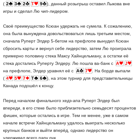
(
2
3
2
T
9
), данный розыгрыш оставил Лыкова вне
игры и сделал Лю чип-лидером.
Своё преимущество Ксюан удержать не сумела. К сожалению,
она была вынуждена довольствоваться лишь третьим местом,
сначала Руперт Элдер 5-бетом на префлопе вынудил Ксюан
сбросить карты и вернул себе лидерство, затем Лю проиграла
примерно половину стека Максу Хайнцельману, а остатки её
стека достались Руперту Элдеру. Лю пошла ва-банк с
A
J
на префлопе, Элдер уравнял её с
A
7
. На борде выпали
(
4
5
7
T
6
), на этом турнир для представительницы
Канада подошёл к концу.
Перед началом финального хедз-апа Руперт Элдер был
впереди, в его стеке было приблизительно семьдесят процентов
фишек, которые остались в игре. Тем не менее, уже в самом
начале встречи Хайнцельману удалось выиграть несколько
крупных банков и выйти вперёд, однако лидерство он
удерживал всего пару рук.