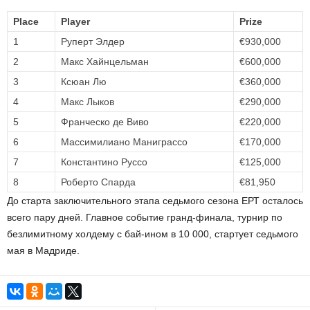
Place
Player
Prize
1
Руперт Элдер
€930,000
2
Макс Хайнцельман
€600,000
3
Ксюан Лю
€360,000
4
Макс Лыков
€290,000
5
Франческо де Виво
€220,000
6
Массимилиано Маниграссо
€170,000
7
Константино Руссо
€125,000
8
Роберто Спарда
€81,950
До старта заключительного этапа седьмого сезона ЕРТ осталось
всего пару дней. Главное событие гранд-финала, турнир по
безлимитному холдему с бай-ином в 10 000, стартует седьмого
мая в Мадриде.