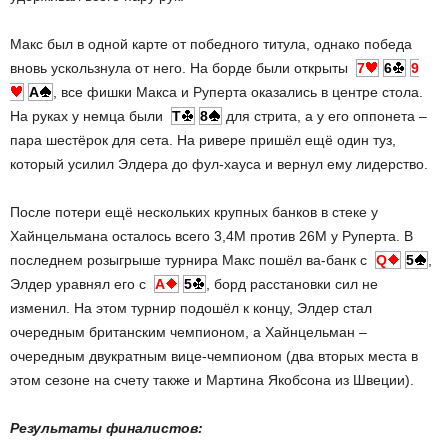
Макс был в одной карте от победного титула, однако победа
вновь ускользнула от него. На борде были открыты
7
6
9
A
, все фишки Макса и Руперта оказались в центре стола.
На руках у немца были
T
8
для стрита, а у его оппонета –
пара шестёрок для сета. На ривере пришёл ещё один туз,
который усилил Элдера до фул-хауса и вернул ему лидерство.
После потери ещё нескольких крупных банков в стеке у
Хайнцельмана осталось всего 3,4М против 26М у Руперта. В
последнем розыгрыше турнира Макс пошёл ва-банк с
Q
5
,
Элдер уравнял его с
A
5
, борд расстановки сил не
изменил. На этом турнир подошёл к концу, Элдер стал
очередным британским чемпионом, а Хайнцельман –
очередным двукратным вице-чемпионом (два вторых места в
этом сезоне на счету также и Мартина Якобсона из Швеции).
Результаты финалистов: