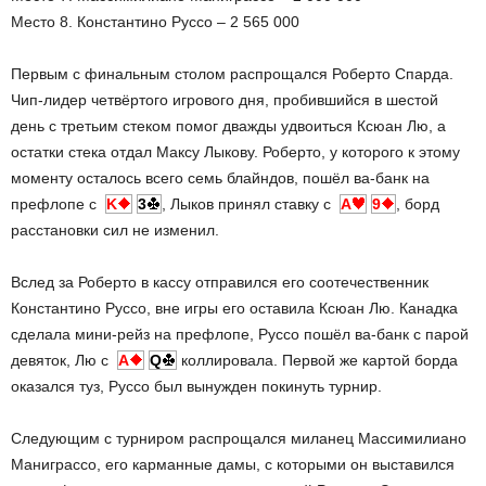
Место 8. Константино Руссо – 2 565 000
Первым с финальным столом распрощался Роберто Спарда.
Чип-лидер четвёртого игрового дня, пробившийся в шестой
день с третьим стеком помог дважды удвоиться Ксюан Лю, а
остатки стека отдал Максу Лыкову. Роберто, у которого к этому
моменту осталось всего семь блайндов, пошёл ва-банк на
префлопе c
K
3
, Лыков принял ставку с
A
9
, борд
расстановки сил не изменил.
Вслед за Роберто в кассу отправился его соотечественник
Константино Руссо, вне игры его оставила Ксюан Лю. Канадка
сделала мини-рейз на префлопе, Руссо пошёл ва-банк с парой
девяток, Лю с
A
Q
коллировала. Первой же картой борда
оказался туз, Руссо был вынужден покинуть турнир.
Следующим с турниром распрощался миланец Массимилиано
Маниграссо, его карманные дамы, с которыми он выставился