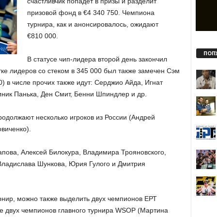
счастливчик попадёт в призы и разделит
призовой фонд в €4 340 750. Чемпиона
турнира, как и анонсировалось, ожидают
€810 000.
ПОП
В статусе чип-лидера второй день закончил
тке лидеров со стеком в 345 000 был также замечен Сэм
0) в числе прочих также идут: Серджио Айда, Игнат
иник Панька, Ден Смит, Бенни Шпиндлер и др.
родолжают несколько игроков из России (Андрей
виченко).
апова, Алексей Билокура, Владимира Трояновского,
Владислава Шункова, Юрия Гулого и Дмитрия
урнир, можно также выделить двух чемпионов ЕРТ
же двух чемпионов главного турнира WSOP (Мартина