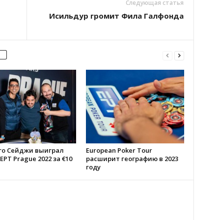
Следующая статья
Исильдур громит Фила Галфонда
го Сейджи выиграл
European Poker Tour
EPT Prague 2022 за €10
расширит географию в 2023
году