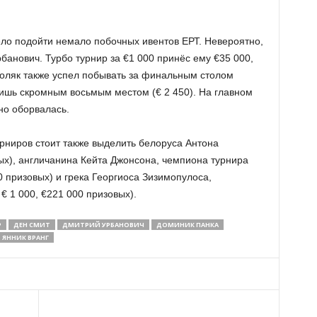
ело подойти немало побочных ивентов ЕРТ. Невероятно,
рбанович. Турбо турнир за €1 000 принёс ему €35 000,
Поляк также успел побывать за финальным столом
лишь скромным восьмым местом (€ 2 450). На главном
но оборвалась.
рниров стоит также выделить белоруса Антона
ых), англичанина Кейта Джонсона, чемпиона турнира
0 призовых) и грека Георгиоса Зизимопулоса,
€ 1 000, €221 000 призовых).
Р
ДЕН СМИТ
ДМИТРИЙ УРБАНОВИЧ
ДОМИНИК ПАНКА
ЯННИК ВРАНГ