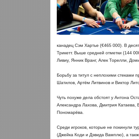
канадец Сэм Хартье (€465 000). В деся
Трикетт. Выше средней отметки (144 00
Ливиу, Янник Вранг, Алек Торелли, Дом
Борьбу за титул с неплохими стеками п
Шатилов, Артём Литвинов и Виктор Лито
Чуть похуже дела обстоят у Антона Ост
Александра Лахова, Дмитрия Катаева, 
Пономарёва.
Среди игроков, которые не покинули т
(Джейка Коди и Дэвида Вамплю), а так