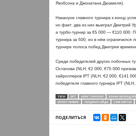
Якобсона и Джонатана Дюамеля).
Накануне главного турнира к концу усп
но факт: два из них выиграл Дмитрий У
а турбо-турнир за €5 000 — €110 000. 
турнира за 500, но в нём ограничился 
турнире полоса побед Дмитрия времен
Среди победителей других побочных ту
Остапова (NLH, €2 000, €75 000 призов
хайроллеров IPT (NLH, €2 000, €141 00
победителя главного турнира IPT (NLH, 
ТЕГИ
EPT
АЛЕК ТОРЕЛЛИ
БЕННИ ШПИНДЛЕ
ИГНАТ ЛИВИУ
СЕРДЖИО АЙДА
СЭМ ХАРТЬЕ
ПОДЕЛИТЬСЯ