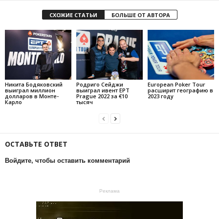
СХОЖИЕ СТАТЬИ
БОЛЬШЕ ОТ АВТОРА
Никита Бодяковский
Родриго Сейджи
European Poker Tour
выиграл миллион
выиграл ивент EPT
расширит географию в
долларов в Монте-
Prague 2022 за €10
2023 году
Карло
тысяч
ОСТАВЬТЕ ОТВЕТ
Войдите, чтобы оставить комментарий
Реклама