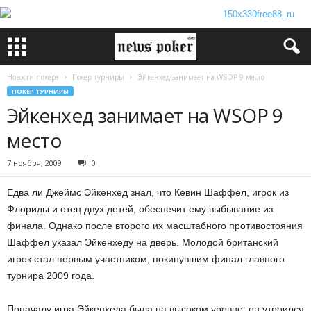
Новости покера
Покер турниры
Эйкенхед занимает на WSOP 9 место
ПОКЕР ТУРНИРЫ
Эйкенхед занимает на WSOP 9
место
7 ноября, 2009
0
Едва ли Джеймс Эйкенхед знал, что Кевин Шаффел, игрок из
Флориды и отец двух детей, обеспечит ему выбывание из
финала. Однако после второго их масштабного противостояния
Шаффел указал Эйкенхеду на дверь. Молодой британский
игрок стал первым участником, покинувшим финал главного
турнира 2009 года.
Поначалу игра Эйкенхеда была на высоком уровне: он утроился