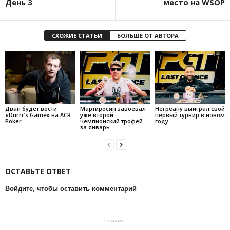
День 3
место на WSOP
СХОЖИЕ СТАТЬИ
БОЛЬШЕ ОТ АВТОРА
Дван будет вести
Мартиросян завоевал
Негреану выиграл свой
«Durrr’s Game» на ACR
уже второй
первый турнир в новом
Poker
чемпионский трофей
году
за январь
ОСТАВЬТЕ ОТВЕТ
Войдите, чтобы оставить комментарий
Реклама