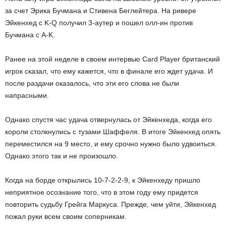
за счет Эрика Бучмана и Стивена Беглейтера. На ривере
Эйкенхед с K-Q получил 3-аутер
и пошел олл-ин против
Бучмана с A-K.
Ранее на этой неделе в своем интервью Card Player британский
игрок сказал, что ему кажется, что в финале его ждет удача. И
после раздачи оказалось, что эти его слова не были
напрасными.
Однако спустя час удача отвернулась от Эйкенхеда, когда его
короли столкнулись с тузами Шаффеля. В итоге Эйкенхед опять
переместился на 9 место, и ему срочно нужно было удвоиться.
Однако этого так и не произошло.
Когда на борде открылись 10-7-2-2-9, к Эйкенхеду пришло
неприятное осознание того, что в этом году ему придется
повторить судьбу Грейга Маркуса. Прежде, чем уйти, Эйкенхед
пожал руки всем своим соперникам.