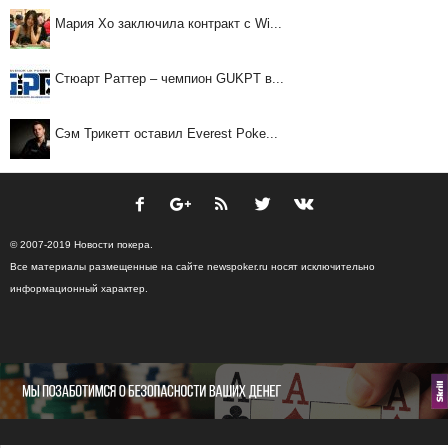
Мария Хо заключила контракт с Wi...
Стюарт Раттер – чемпион GUKPT в...
Сэм Трикетт оставил Everest Poke...
© 2007-2019 Новости покера.
Все материалы размещенные на сайте newspoker.ru носят исключительно
информационный характер.