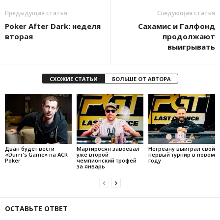
Предыдущая статья
Следующая статья
Poker After Dark: неделя
Сахамис и Галфонд
вторая
продолжают
выигрывать
СХОЖИЕ СТАТЬИ
БОЛЬШЕ ОТ АВТОРА
Дван будет вести
Мартиросян завоевал
Негреану выиграл свой
«Durrr’s Game» на ACR
уже второй
первый турнир в новом
Poker
чемпионский трофей
году
за январь
ОСТАВЬТЕ ОТВЕТ