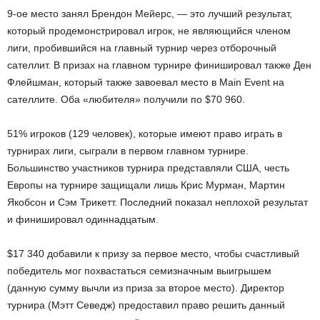
9-ое место занял Брендон Мейерс, — это лучший результат,
который продемонстрировал игрок, не являющийся членом
лиги, пробившийся на главный турнир через отборочный
сателлит. В призах на главном турнире финишировал также Ден
Флейшман, который также завоевал место в Main Event на
сателлите. Оба «любителя» получили по $70 960.
51% игроков (129 человек), которые имеют право играть в
турнирах лиги, сыграли в первом главном турнире.
Большинство участников турнира представляли США, честь
Европы на турнире защищали лишь Крис Мурман, Мартин
Якобсон и Сэм Трикетт. Последний показал неплохой результат
и финишировал одиннадцатым.
$17 340 добавили к призу за первое место, чтобы счастливый
победитель мог похвастаться семизначным выигрышем
(данную сумму вычли из приза за второе место). Директор
турнира (Мэтт Севедж) предоставил право решить данный