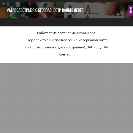
Работает на платформе Игроки.pro.
Перепечатка и использование материалов сайта,
без согласования с администрацией, ЗАПРЕЩЕНА!
Контакт