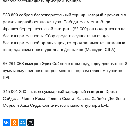
вопрос восемнадцати призёрам турнира
$53 800 собрал благотворительный турнир, который проходил в
рамках первой остановки тура. Победителем стал Энди
Франкенбергер, весь свой выигрыш ($2 000) он пожертвовал на
благотворительность. Сбор средств осуществлялся для
благотворительной организации, которая занимается помощью
пострадавшим после урагана в Джоплине (Миссури, США).
$6 261 068 выиграл Эрик Сайдел в этом году, одну десятую этой
суммы ему принесло второе место в первом главном турнире
EPL.
$45 001 280 – таков суммарный карьерный выигрыш Эрика
Сайдела, Чинно Рима, Гевина Смита, Хасана Хабиба, Джейона
Мерье и Хака Сида, финалистов главного турнира EPL.