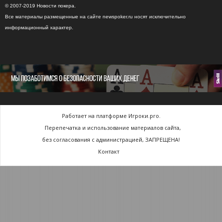
© 2007-2019 Новости покера.
Все материалы размещенные на сайте newspoker.ru носят исключительно
информационный характер.
Работает на платформе Игроки.pro.
Перепечатка и использование материалов сайта,
без согласования с администрацией, ЗАПРЕЩЕНА!
Контакт