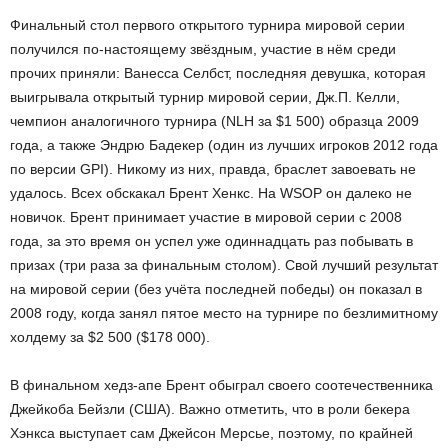
Финальный стол первого открытого турнира мировой серии
получился по-настоящему звёздным, участие в нём среди
прочих приняли: Ванесса Селбст, последняя девушка, которая
выигрывала открытый турнир мировой серии, Дж.П. Келли,
чемпион аналогичного турнира (NLH за $1 500) образца 2009
года, а также Эндрю Бадекер (один из лучших игроков 2012 года
по версии GPI). Никому из них, правда, браслет завоевать не
удалось. Всех обскакал Брент Хенкс. На WSOP он далеко не
новичок. Брент принимает участие в мировой серии с 2008
года, за это время он успел уже одиннадцать раз побывать в
призах (три раза за финальным столом). Свой лучший результат
на мировой серии (без учёта последней победы) он показал в
2008 году, когда занял пятое место на турнире по безлимитному
холдему за $2 500 ($178 000).
В финальном хедз-апе Брент обыграл своего соотечественника
Джейкоба Бейзли (США). Важно отметить, что в роли бекера
Хэнкса выступает сам Джейсон Мерсье, поэтому, по крайней