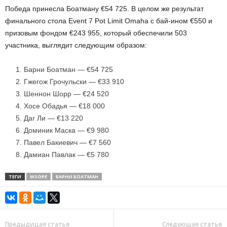
Победа принесла Боатману €54 725. В целом же результат
финального стола Event 7 Pot Limit Omaha с бай-ином €550 и
призовым фондом €243 955, который обеспечили 503
участника, выглядит следующим образом:
Барни Боатман — €54 725
Гжегож Грочульски — €33 910
Шеннон Шорр — €24 520
Хосе Обадья — €18 000
Даг Ли — €13 220
Доминик Маска — €9 980
Павел Бакиевич — €7 560
Дамиан Павлак — €5 780
ТЕГИ
WSOPE
БАРНИ БОАТМАН
Предыдущая статья
Следующая статья