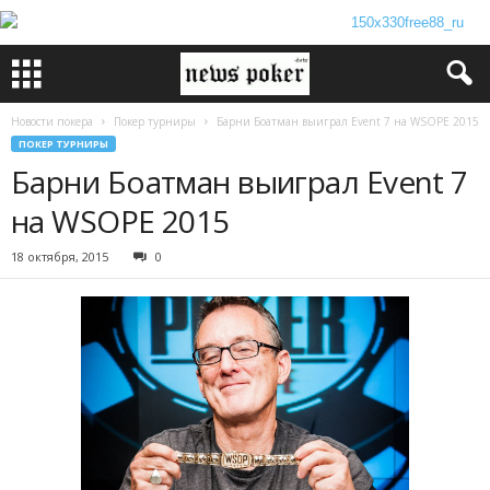
Новости покера
Покер турниры
Барни Боатман выиграл Event 7 на WSOPE 2015
ПОКЕР ТУРНИРЫ
Барни Боатман выиграл Event 7
на WSOPE 2015
18 октября, 2015
0