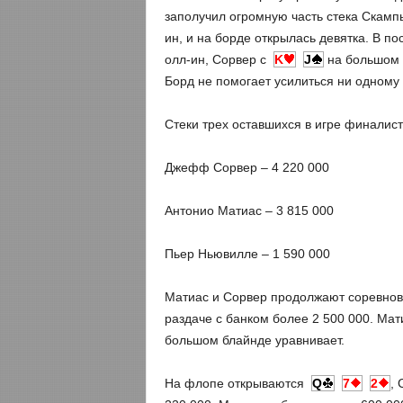
заполучил огромную часть стека Скампы
ин, и на борде открылась девятка. В 
олл-ин, Сорвер с
K
J
на большом 
Борд не помогает усилиться ни одному 
Стеки трех оставшихся в игре финалист
Джефф Сорвер – 4 220 000
Антонио Матиас – 3 815 000
Пьер Ньювилле – 1 590 000
Матиас и Сорвер продолжают соревнова
раздаче с банком более 2 500 000. Мат
большом блайнде уравнивает.
На флопе открываются
Q
7
2
, 