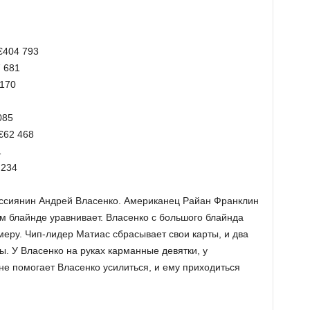
€404 793
 681
 170
085
€62 468
1
 234
оссиянин Андрей Власенко. Американец Райан Франклин
м блайнде уравнивает. Власенко с большого блайнда
меру. Чип-лидер Матиас сбрасывает свои карты, и два
ы. У Власенко на руках карманные девятки, у
не помогает Власенко усилиться, и ему приходиться