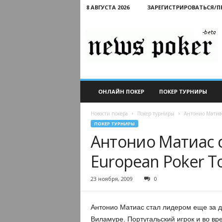
8 АВГУСТА 2026
ЗАРЕГИСТРИРОВАТЬСЯ/
Новости
покера
ОНЛАЙН ПОКЕР
ПОКЕР ТУРНИРЫ
Новости покера
Покер турниры
Антонио Матиас
ПОКЕР ТУРНИРЫ
Антонио Матиас 
European Poker T
23 ноября, 2009
0
Антонио Матиас стал лидером еще за д
Виламуре. Португальский игрок и во вр