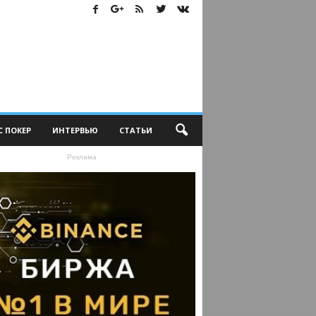
С ПОКЕР
ИНТЕРВЬЮ
СТАТЬИ
Реклама