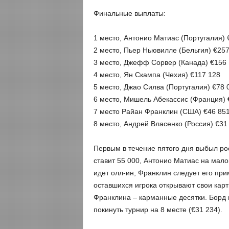
Финальные выплаты:
1 место, Антонио Матиас (Португалия) 
2 место, Пьер Ньювилле (Бельгия) €257
3 место, Джефф Сорвер (Канада) €156
4 место, Ян Скампа (Чехия) €117 128
5 место, Джао Силва (Португалия) €78 
6 место, Мишель Абекассис (Франция) 
7 место Райан Франклин (США) €46 85
8 место, Андрей Власенко (Россия) €31
Первым в течение пятого дня выбыл р
ставит 55 000, Антонио Матиас на мало
идет олл-ин, Франклин следует его при
оставшихся игрока открывают свои карт
Франклина – карманные десятки. Борд 
покинуть турнир на 8 месте (€31 234).