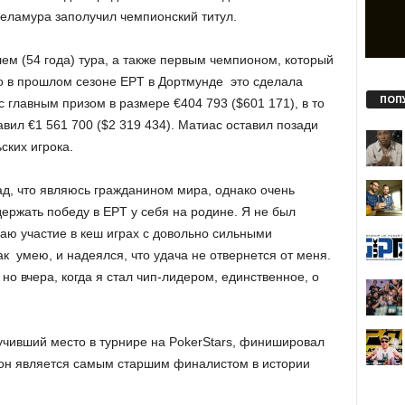
Веламура заполучил чемпионский титул.
м (54 года) тура, а также первым чемпионом, который
го в прошлом сезоне EPT в Дортмунде это сделала
ПОП
 главным призом в размере €404 793 ($601 171), в то
вил €1 561 700 ($2 319 434). Матиас оставил позади
ских игрока.
ад, что являюсь гражданином мира, однако очень
держать победу в EPT у себя на родине. Я не был
маю участие в кеш играх с довольно сильными
ак умею, и надеялся, что удача не отвернется от меня.
но вчера, когда я стал чип-лидером, единственное, о
учивший место в турнире на PokerStars, финишировал
и он является самым старшим финалистом в истории