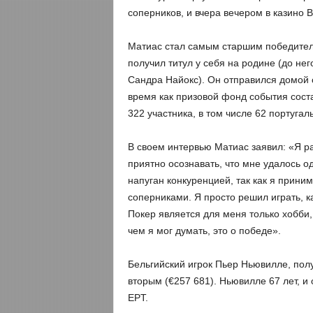
соперников, и вчера вечером в казино 
Матиас стал самым старшим победителе
получил титул у себя на родине (до не
Сандра Найокс). Он отправился домой с
время как призовой фонд события соста
322 участника, в том числе 62 португаль
В своем интервью Матиас заявил: «Я р
приятно осознавать, что мне удалось о
напуган конкуренцией, так как я прини
соперниками. Я просто решил играть, к
Покер является для меня только хобби, 
чем я мог думать, это о победе».
Бельгийский игрок Пьер Ньювилле, пол
вторым (€257 681). Ньювилле 67 лет, 
EPT.