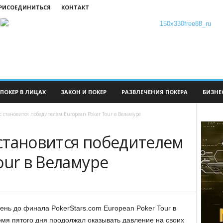
ПРИСОЕДИНИТЬСЯ
КОНТАКТ
ПОКЕР В ЛИЦАХ
ЗАКОН И ПОКЕР
РАЗВЛЕЧЕНИЯ ПОКЕРА
БИЗНЕ
 становится победителем European Poker Tour в Веламуре
становится победителем
our в Веламуре
ень до финала PokerStars.com European Poker Tour в
емя пятого дня продолжал оказывать давление на своих