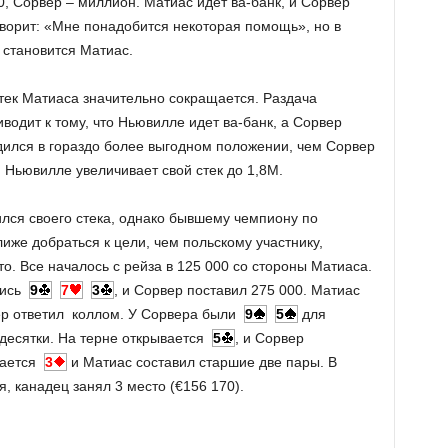
, Сорвер – миллион. Матиас идет ва-банк, и Сорвер
ворит: «Мне понадобится некоторая помощь», но в
 становится Матиас.
ек Матиаса значительно сокращается. Раздача
водит к тому, что Ньювилле идет ва-банк, а Сорвер
ился в гораздо более выгодном положении, чем Сорвер
и Ньювилле увеличивает свой стек до 1,8М.
ся своего стека, однако бывшему чемпиону по
иже добраться к цели, чем польскому участнику,
. Все началось с рейза в 125 000 со стороны Матиаса.
лись
9
7
3
, и Сорвер поставил 275 000. Матиас
ер ответил коллом. У Сорвера были
9
5
для
десятки. На терне открывается
5
, и Сорвер
вается
3
и Матиас составил старшие две пары. В
, канадец занял 3 место (€156 170).