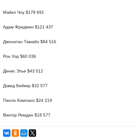
Майкл Чоу $178 691
Адам Фридмен $121 437
Джонатан Тамайо $84 516
Рон Уор $60 036
Денис Этье $43 512
Дэвид Бейкер $32 577
Паоло Компано $24 219
Виктор Ремдин $18 577