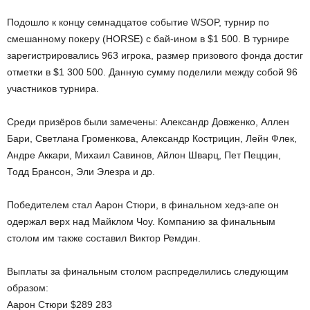
Подошло к концу семнадцатое событие WSOP, турнир по
смешанному покеру (HORSE) с бай-ином в $1 500. В турнире
зарегистрировались 963 игрока, размер призового фонда достиг
отметки в $1 300 500. Данную сумму поделили между собой 96
участников турнира.
Среди призёров были замечены: Александр Довженко, Аллен
Бари, Светлана Громенкова, Александр Кострицин, Лейн Флек,
Андре Аккари, Михаил Савинов, Айлон Шварц, Пет Пеццин,
Тодд Брансон, Эли Элезра и др.
Победителем стал Аарон Стюри, в финальном хедз-апе он
одержал верх над Майклом Чоу. Компанию за финальным
столом им также составил Виктор Ремдин.
Выплаты за финальным столом распределились следующим
образом:
Аарон Стюри $289 283