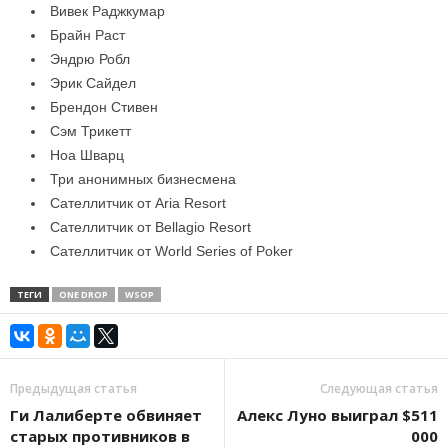
Вивек Раджкумар
Брайн Раст
Эндрю Робл
Эрик Сайдел
Брендон Стивен
Сэм Трикетт
Ноа Шварц
Три анонимных бизнесмена
Сателлитчик от Aria Resort
Сателлитчик от Bellagio Resort
Сателлитчик от World Series of Poker
ТЕГИ
ONE DROP
WSOP
Предыдущая статья
Следующая статья
Ги Лалиберте обвиняет
Алекс Луно выиграл $511
старых противников в
000