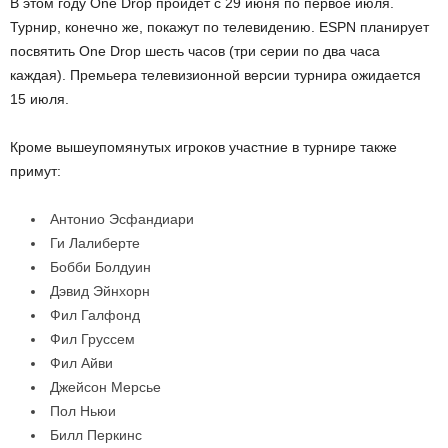
В этом году One Drop пройдёт с 29 июня по первое июля.
Турнир, конечно же, покажут по телевидению. ESPN планирует
посвятить One Drop шесть часов (три серии по два часа
каждая). Премьера телевизионной версии турнира ожидается
15 июля.
Кроме вышеупомянутых игроков участние в турнире также
примут:
Антонио Эсфандиари
Ги Лалиберте
Бобби Болдуин
Дэвид Эйнхорн
Фил Галфонд
Фил Груссем
Фил Айви
Джейсон Мерсье
Пол Ньюи
Билл Перкинс