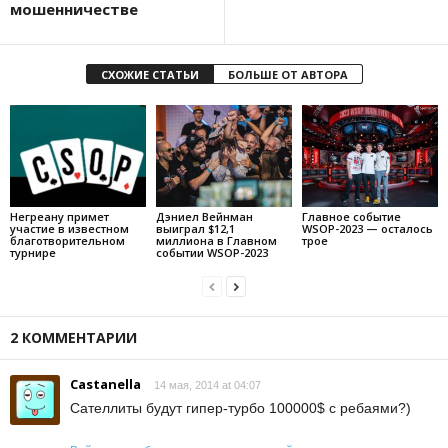
мошенничестве
СХОЖИЕ СТАТЬИ
БОЛЬШЕ ОТ АВТОРА
Негреану примет
Дэниел Вейнман
Главное событие
участие в известном
выиграл $12,1
WSOP-2023 — осталось
благотворительном
миллиона в Главном
трое
турнире
событии WSOP-2023
2 КОММЕНТАРИИ
Castanella
14 мая, 2014 at 04:07
Сателлиты будут гипер-турбо 100000$ с ребаями?)