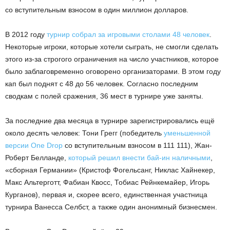
со вступительным взносом в один миллион долларов.
В 2012 году
турнир собрал за игровыми столами 48 человек
.
Некоторые игроки, которые хотели сыграть, не смогли сделать
этого из-за строгого ограничения на число участников, которое
было заблаговременно оговорено организаторами. В этом году
кап был поднят с 48 до 56 человек. Согласно последним
сводкам с полей сражения, 36 мест в турнире уже заняты.
За последние два месяца в турнире зарегистрировались ещё
около десять человек: Тони Грегг (победитель
уменьшенной
версии One Drop
со вступительным взносом в 111 111), Жан-
Роберт Белланде,
который решил внести бай-ин наличными
,
«сборная Германии» (Кристоф Фогельсанг, Никлас Хайнекер,
Макс Альтерготт, Фабиан Квосс, Тобиас Рейнкемайер, Игорь
Курганов), первая и, скорее всего, единственная участница
турнира Ванесса Селбст, а также один анонимный бизнесмен.