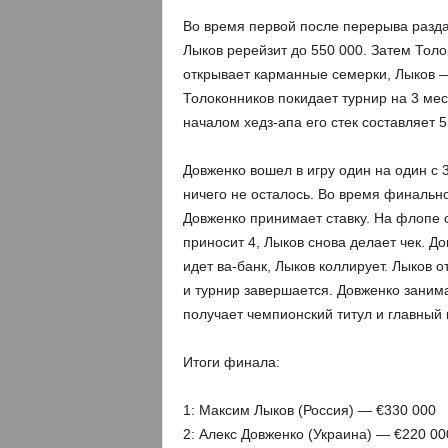
Во время первой после перерыва разда
Лыков ререйзит до 550 000. Затем Толо
открывает карманные семерки, Лыков —
Толоконников покидает турнир на 3 мес
началом хедз-апа его стек составляет 5
Довженко вошел в игру один на один с 3
ничего не осталось. Во время финальн
Довженко принимает ставку. На флопе от
приносит 4, Лыков снова делает чек. Д
идет ва-банк, Лыков коллирует. Лыков о
и турнир завершается. Довженко занима
получает чемпионский титул и главный 
Итоги финала:
1: Максим Лыков (Россия) — €330 000
2: Алекс Довженко (Украина) — €220 00