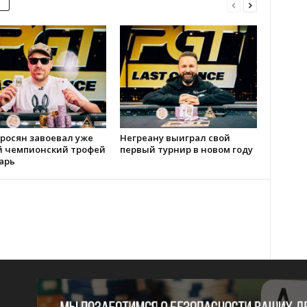
росян завоевал уже
Негреану выиграл свой
й чемпионский трофей
первый турнир в новом году
арь