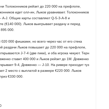
чи Толоконников рейзит до 220 000 на префлопе,
конников идет олл-ин, Лыков уравнивает. Толоконников
 A-J. Общие карты составляют Q-5-3-A-8 и
те (€140 000). Лыков выигрывает раздачу и перед
 895 000.
 020 000 фишками, но всего через час от его стека
ой раздачи Лыков повышает до 220 000 на префлопе,
крываются J-7-4 (две пики), и оба игрока чекуют. Терн
овженко ставит 400 000 и Лыков рейзит до 1М. Довженко
ткрывает 9-4, Довженко — J-10. На ривере приходит туз
ет 2 место с выплатой в размере €220 000. Лыков
приз €330 000.
0