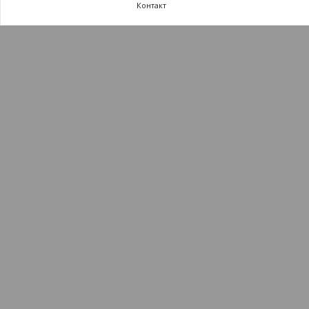
Контакт