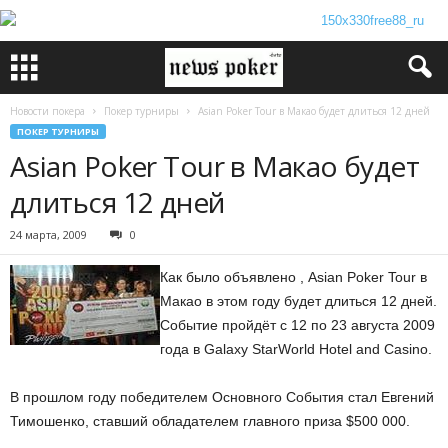
Новости покера
Покер турниры
Asian Poker Tour в Макао будет длиться 12 дней
ПОКЕР ТУРНИРЫ
Asian Poker Tour в Макао будет
длиться 12 дней
24 марта, 2009
0
Как было объявлено , Asian Poker Tour в
Макао в этом году будет длиться 12 дней.
Событие пройдёт с 12 по 23 августа 2009
года в Galaxy StarWorld Hotel and Casino.
В прошлом году победителем Основного События стал Евгений
Тимошенко, ставший обладателем главного приза $500 000.