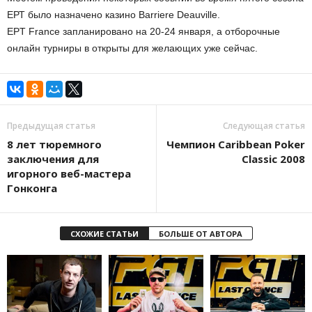
ЕРТ было назначено казино Barriere Deauville.
EPT France запланировано на 20-24 января, а отборочные
онлайн турниры в открыты для желающих уже сейчас.
Предыдущая статья
Следующая статья
8 лет тюремного
Чемпион Caribbean Poker
заключения для
Classic 2008
игорного веб-мастера
Гонконга
СХОЖИЕ СТАТЬИ
БОЛЬШЕ ОТ АВТОРА