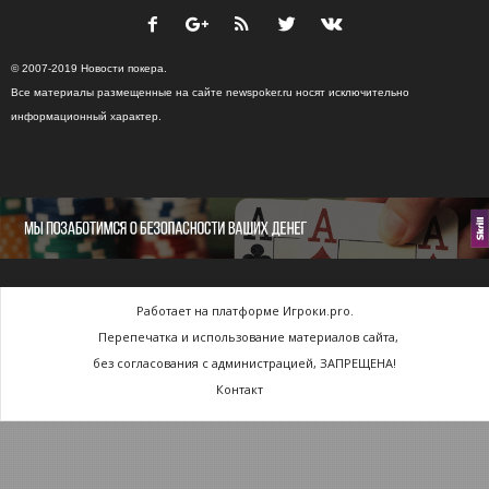
© 2007-2019 Новости покера.
Все материалы размещенные на сайте newspoker.ru носят исключительно
информационный характер.
Работает на платформе Игроки.pro.
Перепечатка и использование материалов сайта,
без согласования с администрацией, ЗАПРЕЩЕНА!
Контакт