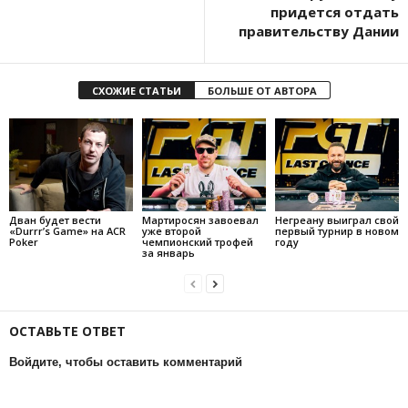
придется отдать
правительству Дании
СХОЖИЕ СТАТЬИ
БОЛЬШЕ ОТ АВТОРА
Дван будет вести
Мартиросян завоевал
Негреану выиграл свой
«Durrr’s Game» на ACR
уже второй
первый турнир в новом
Poker
чемпионский трофей
году
за январь
ОСТАВЬТЕ ОТВЕТ
Войдите, чтобы оставить комментарий