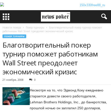
Новости покера
Покер турниры
Благотворительный покер турнир поможет
работникам Wall Street преодолеет экономический кризис
ПОКЕР ТУРНИРЫ
Благотворительный покер
турнир поможет работникам
Wall Street преодолеет
экономический кризис
21 ноября, 2008
0
Несмотря на то, что Эдмонд Коку ежедневно
старается довести своего работодателя,
Lehman Brothers Holdings, Inc., до банкротства,
прошлой ночью он заплатил 250 долларов,