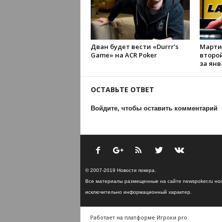
Дван будет вести «Durrr’s
Марти
Game» на ACR Poker
второ
за янв
ОСТАВЬТЕ ОТВЕТ
Войдите, чтобы оставить комментарий
© 2007-2019 Новости покера.
Все материалы размещенные на сайте newspoker.ru но
исключительно информационный характер.
Работает на платформе Игроки.pro.