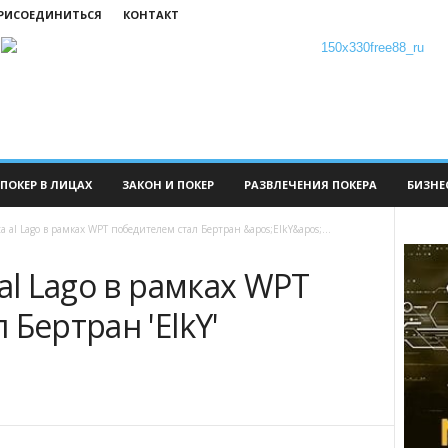
ПРИСОЕДИНИТЬСЯ
КОНТАКТ
ПОКЕР В ЛИЦАХ
ЗАКОН И ПОКЕР
РАЗВЛЕЧЕНИЯ ПОКЕРА
БИЗНЕ
a al Lago в рамках WPT победителем стал Бертран &apos;ElkY&apos;...
al Lago в рамках WPT
 Бертран 'ElkY'