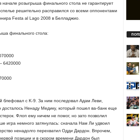
 начале розыгрыша финального стола не гарантирует
оспелье решительно расправился со всеми оппонентами
рнира Festa al Lago 2008 в Белладжио.
рыша финального стола:
ПОП
070000
 — 6420000
370000
 блефовал с K-9. За ним последовал Адам Леви,
о досталось Ненаду Медику, который пошел ва-банк еще
терок. Флоп ему ничем не помог, но зато позволил
ше игра немного затянулась: сначала Нам Ли удвоил
дерство ненадолго перехватил Одди Дардон. Впрочем,
 первой позиции и в скором времени Дардон был