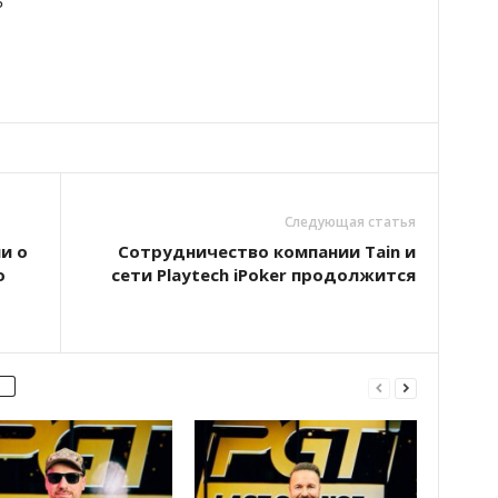
5
Следующая статья
и о
Сотрудничество компании Tain и
о
сети Playtech iPoker продолжится