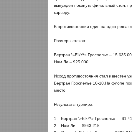
вынужден покинуть финальный стол, п
карьеру.
В противостоянии один на один решаю
Размеры стеков:
Бертран \»ElkY\» Гроспелье – 15 635 00
Нам Ле – 925 000
Исход противостояния стал известен уж
Бертран Гроспелье 10-10.На флопе пока
место.
Результаты турнира:
1 – Бертран \»ElkY\» Гроспелье — $1 4
2 – Нам Ли — $943 215