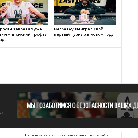
росян завоевал уже
Негреану выиграл свой
й чемпионский трофей
первый турнир в новом году
арь
сят
Перепечатка и использование материалов сайта,