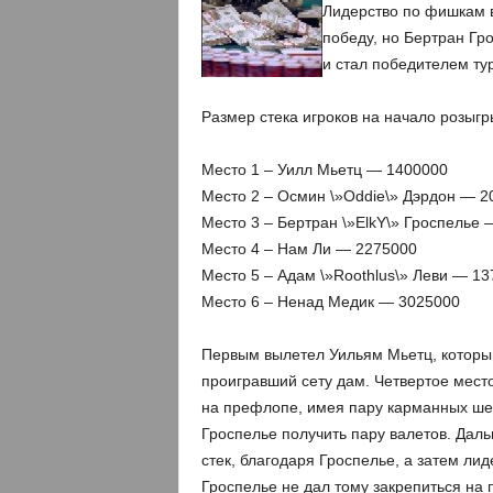
Лидерство по фишкам в
победу, но Бертран Гр
и стал победителем ту
Размер стека игроков на начало розыг
Место 1 – Уилл Мьетц — 1400000
Место 2 – Осмин \»Oddie\» Дэрдон — 2
Место 3 – Бертран \»ElkY\» Гроспелье
Место 4 – Нам Ли — 2275000
Место 5 – Адам \»Roothlus\» Леви — 1
Место 6 – Ненад Медик — 3025000
Первым вылетел Уильям Мьетц, который
проигравший сету дам. Четвертое мест
на префлопе, имея пару карманных шес
Гроспелье получить пару валетов. Даль
стек, благодаря Гроспелье, а затем ли
Гроспелье не дал тому закрепиться на