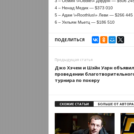
3 – Осмин \»Oddie\» Дэрдон — $506 24
4 – Ненад Медик — $373 010
5 – Адам \»Roothlus\» Леви — $266 445
6 – Уильям Мьетц — $186 510
ПОДЕЛИТЬСЯ
Предыдущая статья
Джо Хэчем и Шэйн Уарн объявил
проведении благотворительног
турнира по покеру
СХОЖИЕ СТАТЬИ
БОЛЬШЕ ОТ АВТОРА