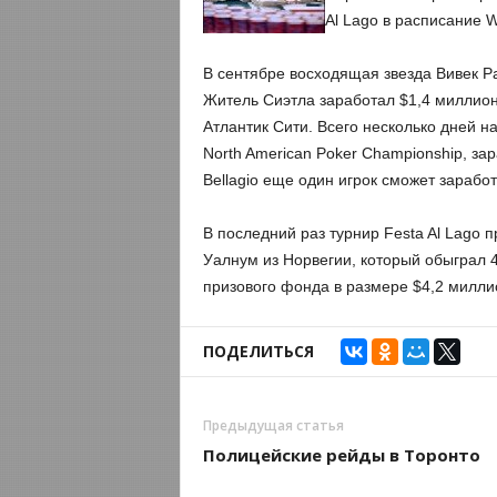
Al Lago в расписание 
В сентябре восходящая звезда Вивек Р
Житель Сиэтла заработал $1,4 миллион
Атлантик Сити. Всего несколько дней н
North American Poker Championship, за
Bellagio еще один игрок сможет заработ
В последний раз турнир Festa Al Lago 
Уалнум из Норвегии, который обыграл 4
призового фонда в размере $4,2 милл
ПОДЕЛИТЬСЯ
Предыдущая статья
Полицейские рейды в Торонто