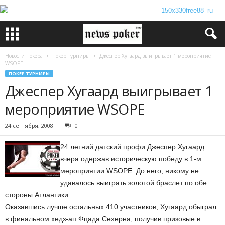
Новости покера
Покер турниры
Джеспер Хугаард выигрывает 1 мероприятие
WSOPE
ПОКЕР ТУРНИРЫ
Джеспер Хугаард выигрывает 1
мероприятие WSOPE
24 сентября, 2008
0
24 летний датский профи Джеспер Хугаард
вчера одержав историческую победу в 1-м
мероприятии WSOPE. До него, никому не
удавалось выиграть золотой браслет по обе
стороны Атлантики.
Оказавшись лучше остальных 410 участников, Хугаард обыграл
в финальном хедз-ап Фцада Сехерна, получив призовые в