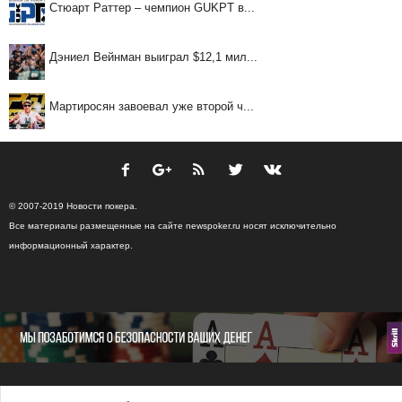
Стюарт Раттер – чемпион GUKPT в...
Дэниел Вейнман выиграл $12,1 мил...
Мартиросян завоевал уже второй ч...
© 2007-2019 Новости покера.
Все материалы размещенные на сайте newspoker.ru носят исключительно
информационный характер.