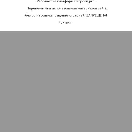
Работает на платформе Игроки.pro.
Перепечатка и использование материалов сайта,
без согласования с администрацией, ЗАПРЕЩЕНА!
Контакт