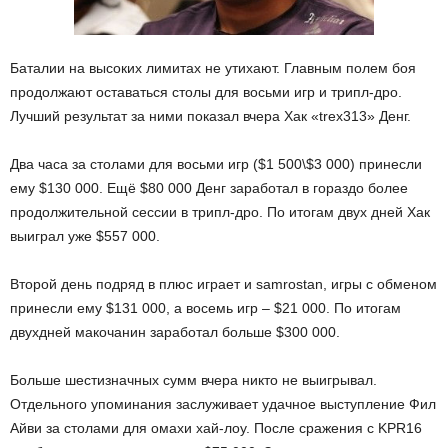
Баталии на высоких лимитах не утихают. Главным полем боя
продолжают оставаться столы для восьми игр и трипл-дро.
Лучший результат за ними показал вчера Хак «trex313» Денг.
Два часа за столами для восьми игр ($1 500\$3 000) принесли
ему $130 000. Ещё $80 000 Денг заработал в гораздо более
продолжительной сессии в трипл-дро. По итогам двух дней Хак
выиграл уже $557 000.
Второй день подряд в плюс играет и samrostan, игры с обменом
принесли ему $131 000, а восемь игр – $21 000. По итогам
двухдней макочанин заработал больше $300 000.
Больше шестизначных сумм вчера никто не выигрывал.
Отдельного упоминания заслуживает удачное выступление Фил
Айви за столами для омахи хай-лоу. После сражения с KPR16