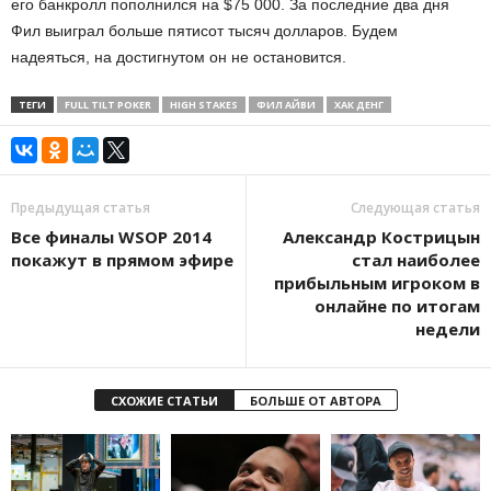
его банкролл пополнился на $75 000. За последние два дня
Фил выиграл больше пятисот тысяч долларов. Будем
надеяться, на достигнутом он не остановится.
ТЕГИ
FULL TILT POKER
HIGH STAKES
ФИЛ АЙВИ
ХАК ДЕНГ
Предыдущая статья
Следующая статья
Все финалы WSOP 2014
Александр Кострицын
покажут в прямом эфире
стал наиболее
прибыльным игроком в
онлайне по итогам
недели
СХОЖИЕ СТАТЬИ
БОЛЬШЕ ОТ АВТОРА