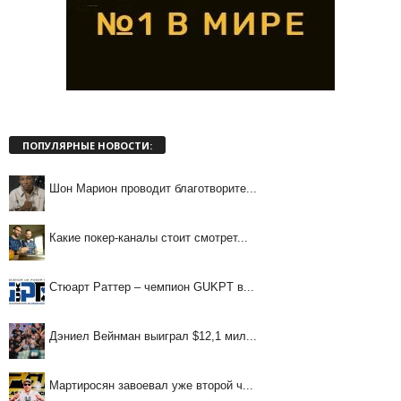
ПОПУЛЯРНЫЕ НОВОСТИ:
Шон Марион проводит благотворите...
Какие покер-каналы стоит смотрет...
Стюарт Раттер – чемпион GUKPT в...
Дэниел Вейнман выиграл $12,1 мил...
Мартиросян завоевал уже второй ч...