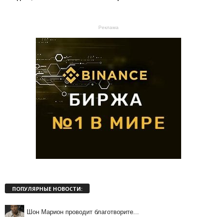
Реклама
ПОПУЛЯРНЫЕ НОВОСТИ:
Шон Марион проводит благотворите...