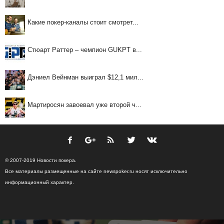
Какие покер-каналы стоит смотрет...
Стюарт Раттер – чемпион GUKPT в...
Дэниел Вейнман выиграл $12,1 мил...
Мартиросян завоевал уже второй ч...
© 2007-2019 Новости покера.
Все материалы размещенные на сайте newspoker.ru носят исключительно
информационный характер.