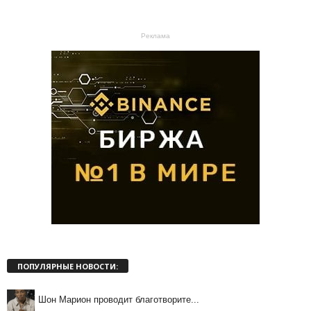
Реклама
ПОПУЛЯРНЫЕ НОВОСТИ:
Шон Марион проводит благотворите...