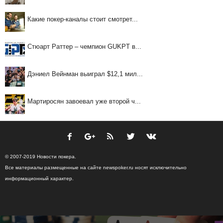
Какие покер-каналы стоит смотрет...
Стюарт Раттер – чемпион GUKPT в...
Дэниел Вейнман выиграл $12,1 мил...
Мартиросян завоевал уже второй ч...
© 2007-2019 Новости покера.
Все материалы размещенные на сайте newspoker.ru носят исключительно
информационный характер.