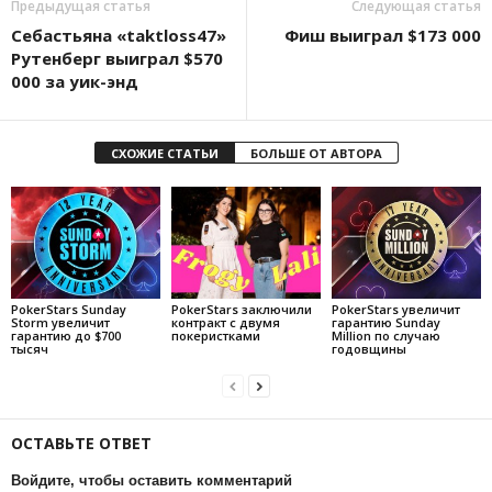
Предыдущая статья
Следующая статья
Себастьяна «taktloss47»
Фиш выиграл $173 000
Рутенберг выиграл $570
000 за уик-энд
СХОЖИЕ СТАТЬИ
БОЛЬШЕ ОТ АВТОРА
PokerStars Sunday
PokerStars заключили
PokerStars увеличит
Storm увеличит
контракт с двумя
гарантию Sunday
гарантию до $700
покеристками
Million по случаю
тысяч
годовщины
ОСТАВЬТЕ ОТВЕТ
Войдите, чтобы оставить комментарий