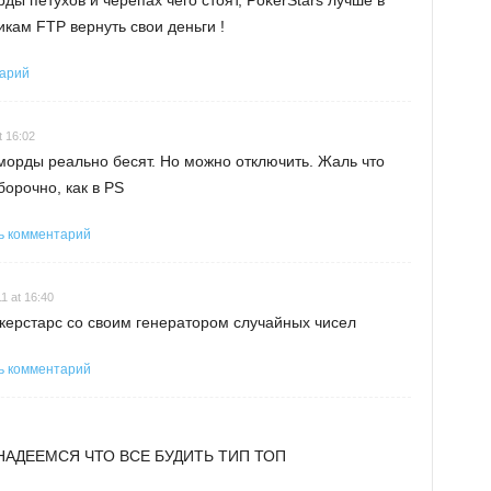
рды петухов и черепах чего стоят, PokerStars лучше в
икам FTP вернуть свои деньги !
тарий
t 16:02
орды реально бесят. Но можно отключить. Жаль что
борочно, как в PS
ь комментарий
1 at 16:40
покерстарс со своим генератором случайных чисел
ь комментарий
НАДЕЕМСЯ ЧТО ВСЕ БУДИТЬ ТИП ТОП