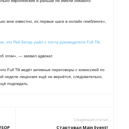
ельно европейские и раньше не имели никакого
колько мне известно, их первые шаги в онлайн гемблинге»,
ом, что Рей Битар ушёл с поста руководителя Full Tilt
.
об этом», — заявил адвокат.
о Full Tilt ведёт активные переговоры с комиссией по
ой неделе лицензия ещё не вернётся, следовательно,
ещё подождать.
Следующая статья
WSOP
Стартовал Main Event!