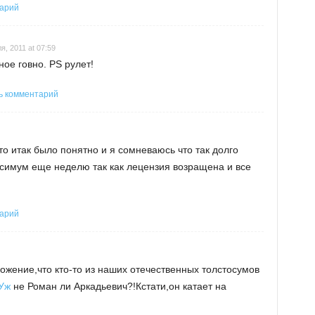
тарий
я, 2011 at 07:59
ое говно. PS рулет!
ь комментарий
это итак было понятно и я сомневаюсь что так долго
симум еще неделю так как лецензия возращена и все
тарий
жение,что кто-то из наших отечественных толстосумов
.Уж
не Роман ли Аркадьевич?!Кстати,он катает на