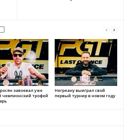
росян завоевал уже
Негреану выиграл свой
й чемпионский трофей
первый турнир в новом году
арь