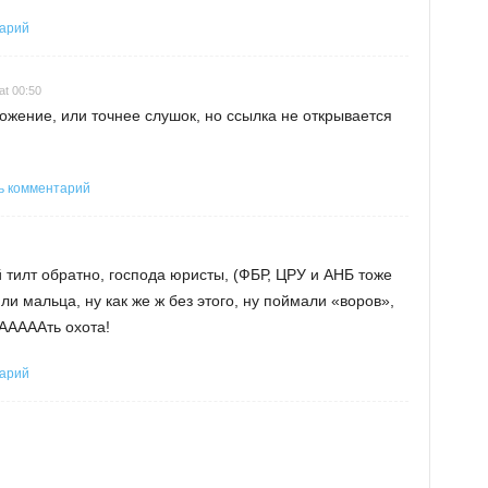
тарий
at 00:50
жение, или точнее слушок, но ссылка не открывается
ь комментарий
тилт обратно, господа юристы, (ФБР, ЦРУ и АНБ тоже
ли мальца, ну как же ж без этого, ну поймали «воров»,
ААААААть охота!
тарий