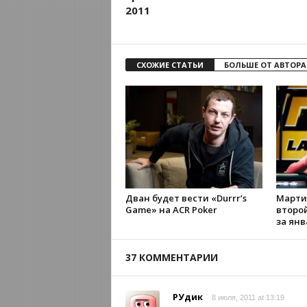
2011
СХОЖИЕ СТАТЬИ
БОЛЬШЕ ОТ АВТОРА
Дван будет вести «Durrr’s
Марти
Game» на ACR Poker
второ
за янв
37 КОММЕНТАРИИ
РУдик
8 июля, 2011 at 13:19