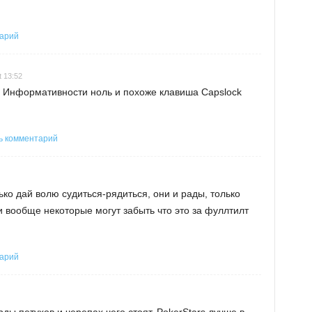
тарий
t 13:52
 Информативности ноль и похоже клавиша Capslock
ь комментарий
ько дай волю судиться-рядиться, они и рады, только
и вообще некоторые могут забыть что это за фуллтилт
тарий