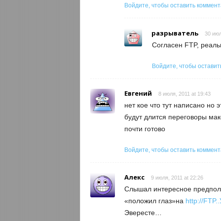
Войдите, чтобы оставить коммен
разрыватель
30 июл
Согласен FTP, реальн
Войдите, чтобы оставит
Евгений
8 июля, 2011 at 19:43
нет кое что тут написано но 
будут длится переговоры мак
почти готово
Войдите, чтобы оставить коммен
Алекс
9 июля, 2011 at 22:26
Слышал интересное предполо
«положил глаз»на
http://FTP.
Эвересте…