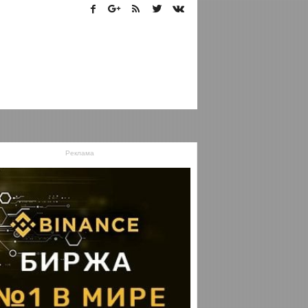
Реклама