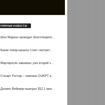
УЛЯРНЫЕ НОВОСТИ:
Шон Марион проводит благотворите...
Какие покер-каналы стоит смотрет...
Мартиросян завоевал уже второй ч...
Стюарт Раттер – чемпион GUKPT в...
Дэниел Вейнман выиграл $12,1 мил...