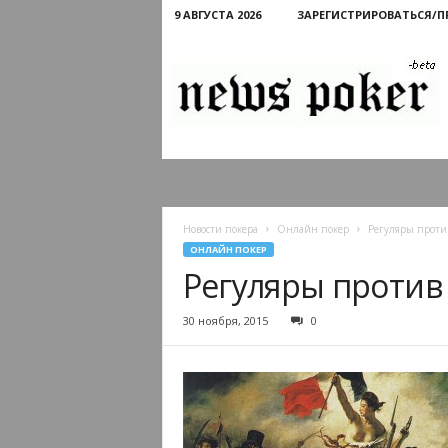
9 АВГУСТА 2026
ЗАРЕГИСТРИРОВАТЬСЯ/
Новости
покера
Новости покера
Онлайн покер
Регуляры проти
ОНЛАЙН ПОКЕР
Регуляры против
30 ноября, 2015
0