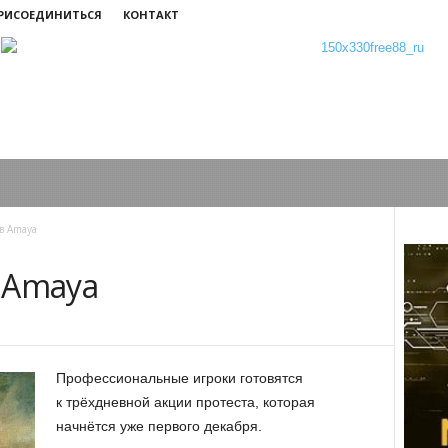
ПРИСОЕДИНИТЬСЯ
КОНТАКТ
в Amaya
 Amaya
Профессиональные игроки готовятся
к трёхдневной акции протеста, которая
начнётся уже первого декабря.