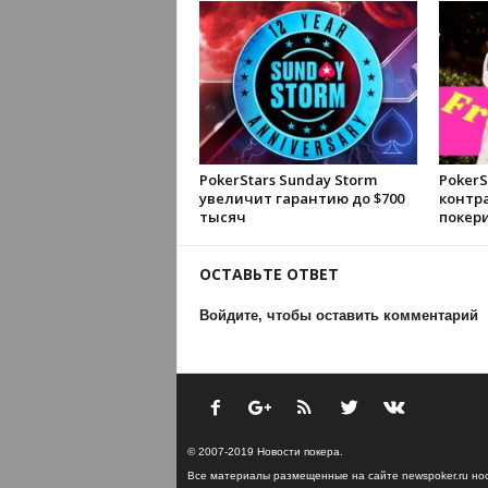
PokerStars Sunday Storm
PokerS
увеличит гарантию до $700
контра
тысяч
покер
ОСТАВЬТЕ ОТВЕТ
Войдите, чтобы оставить комментарий
© 2007-2019 Новости покера.
Все материалы размещенные на сайте newspoker.ru но