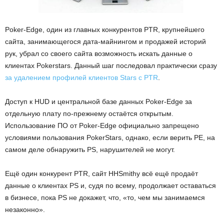
Poker-Edge, один из главных конкурентов PTR, крупнейшего
сайта, занимающегося дата-майнингом и продажей историй
рук, убрал со своего сайта возможность искать данные о
клиентах Pokerstars. Данный шаг последовал практически сразу
за удалением профилей клиентов Stars с PTR
.
Доступ к HUD и центральной базе данных Poker-Edge за
отдельную плату по-прежнему остаётся открытым.
Использование ПО от Poker-Edge официально запрещено
условиями пользования PokerStars, однако, если верить PE, на
самом деле обнаружить PS, нарушителей не могут.
Ещё один конкурент PTR, сайт HHSmithy всё ещё продаёт
данные о клиентах PS и, судя по всему, продолжает оставаться
в бизнесе, пока PS не докажет, что, «то, чем мы занимаемся
незаконно».