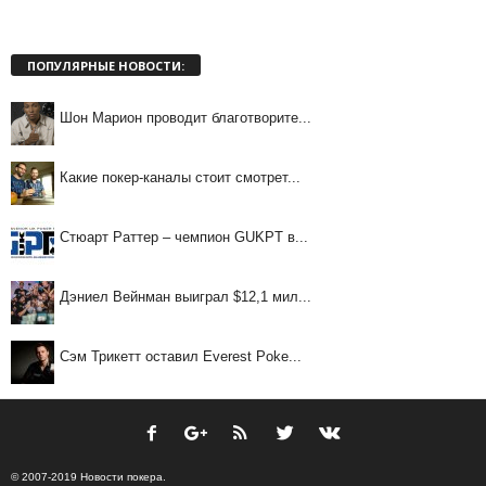
ПОПУЛЯРНЫЕ НОВОСТИ:
Шон Марион проводит благотворите...
Какие покер-каналы стоит смотрет...
Стюарт Раттер – чемпион GUKPT в...
Дэниел Вейнман выиграл $12,1 мил...
Сэм Трикетт оставил Everest Poke...
© 2007-2019 Новости покера.