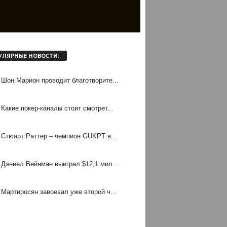
УЛЯРНЫЕ НОВОСТИ:
Шон Марион проводит благотворите...
Какие покер-каналы стоит смотрет...
Стюарт Раттер – чемпион GUKPT в...
Дэниел Вейнман выиграл $12,1 мил...
Мартиросян завоевал уже второй ч...