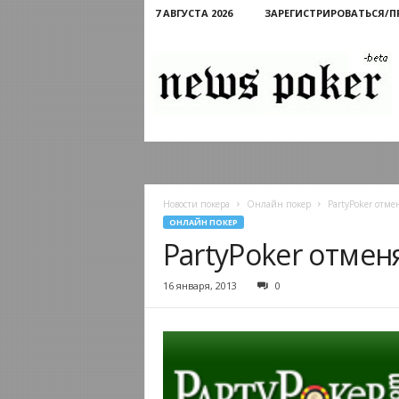
7 АВГУСТА 2026
ЗАРЕГИСТРИРОВАТЬСЯ/
Новости
покера
Новости покера
Онлайн покер
PartyPoker отмен
ОНЛАЙН ПОКЕР
PartyPoker отменя
16 января, 2013
0