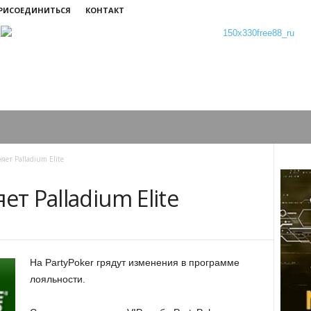
ПРИСОЕДИНИТЬСЯ
КОНТАКТ
яет Palladium Elite
ет Palladium Elite
На PartyPoker грядут изменения в программе
лояльности.