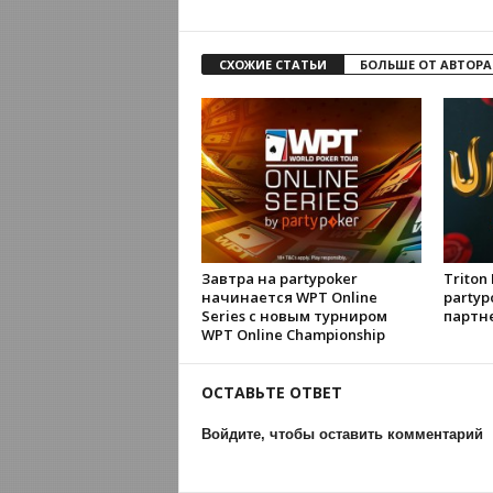
СХОЖИЕ СТАТЬИ
БОЛЬШЕ ОТ АВТОРА
Завтра на partypoker
Triton 
начинается WPT Online
party
Series с новым турниром
партн
WPT Online Championship
ОСТАВЬТЕ ОТВЕТ
Войдите, чтобы оставить комментарий