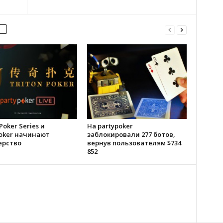
Poker Series и
На partypoker
poker начинают
заблокировали 277 ботов,
ерство
вернув пользователям $734
852